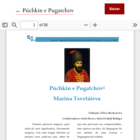
Voltar aos Detalhes do Artigo
←
Púchkin e Pugatchov
Baixar