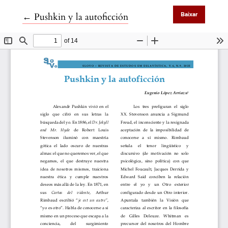
Voltar aos Detalhes do Artigo
←
Pushkin y la autoficción
Baixar