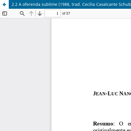
2.2 A oferenda sublime (1988, trad. Cecília Cavalcante Schub