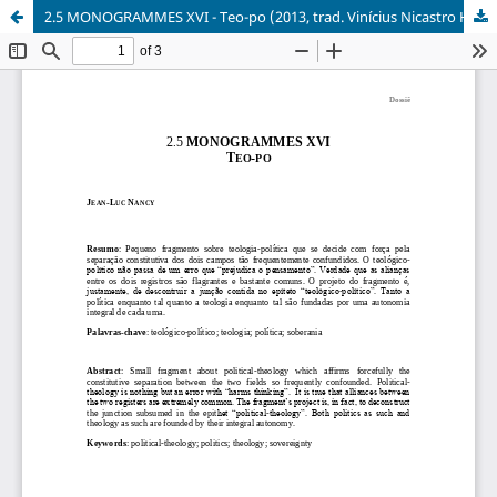
2.5 MONOGRAMMES XVI - Teo-po (2013, trad. Vinícius Nicastro Honesko)