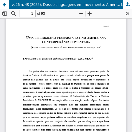
v. 26 n. 48 (2022): Dossiê Linguagens em movimento: América Latina, feminismos e dissidências