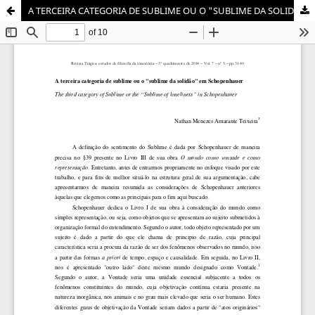
A TERCEIRA CATEGORIA DE SUBLIME OU O "SUBLIME DA SOLIDÃO" EM SCHOPENHAUER