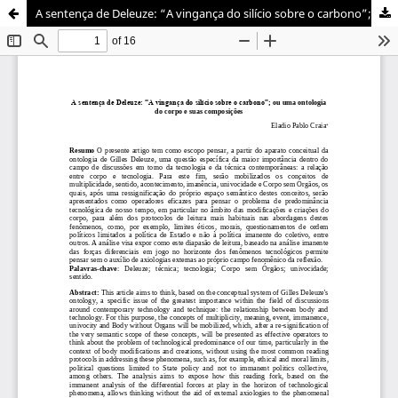
A sentença de Deleuze: “A vingança do silício sobre o carbono”; ou uma ontologia do corpo e suas composições