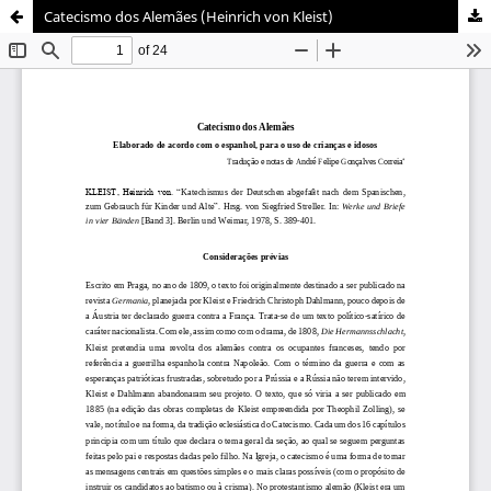
Catecismo dos Alemães (Heinrich von Kleist)