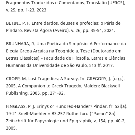
Fragmentos Traduzidos e Comentados. Translatio (UFRGS),
v. 25, pp. 1-23, 2023.
BETINI, P. F. Entre dardos, deuses e profecias: o Páris de
Píndaro. Revista Ágora (Aveiro), v. 26, pp. 35-54, 2024.
BRUNHARA, R. Uma Poética do Simpósio: A Performance da
Elegia Grega Arcaica na Teognideia. Tese (Doutorado em
Letras Clássicas) – Faculdade de Filosofia, Letras e Ciências
Humanas da Universidade de São Paulo, 513 ff, 2017.
CROPP, M. Lost Tragedies: A Survey. In: GREGORY, J. (org.).
2005. A Companion to Greek Tragedy. Malden: Blackwell
Publishing, 2005, pp. 271-92.
FINGLASS, P. J. Erinys or Hundred-Hander? Pindar, fr. 52i(a).
19-21 Snell-Maehler = B3.257 Rutherford (“Paean” 8a).
Zeitschrift für Papyrologie und Epigraphik, v. 154, pp. 40-2,
2005.