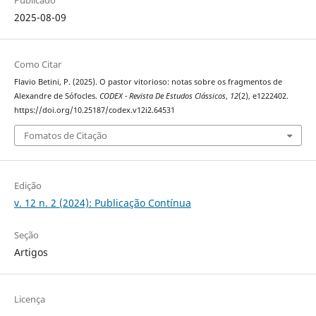
Publicado
2025-08-09
Como Citar
Flavio Betini, P. (2025). O pastor vitorioso: notas sobre os fragmentos de
Alexandre de Sófocles.
CODEX - Revista De Estudos Clássicos
,
12
(2), e1222402.
https://doi.org/10.25187/codex.v12i2.64531
Fomatos de Citação
Edição
v. 12 n. 2 (2024): Publicação Contínua
Seção
Artigos
Licença