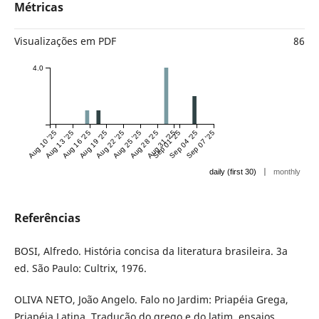
Métricas
Visualizações em PDF
86
4.0
Aug 10 '25
Aug 13 '25
Aug 16 '25
Aug 19 '25
Aug 22 '25
Aug 25 '25
Aug 28 '25
Aug 31 '25
Sep 01 '25
Sep 04 '25
Sep 07 '25
|
daily (first 30)
monthly
Referências
BOSI, Alfredo. História concisa da literatura brasileira. 3a
ed. São Paulo: Cultrix, 1976.
OLIVA NETO, João Angelo. Falo no Jardim: Priapéia Grega,
Priapéia Latina. Tradução do grego e do latim, ensaios