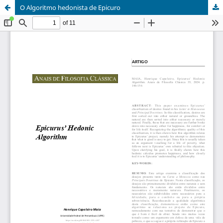
O Algoritmo hedonista de Epicuro