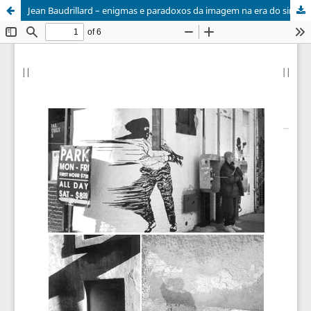
Jean Baudrillard – enigmas e paradoxos da imagem na era do simulacro