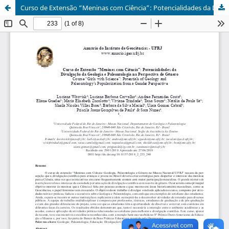
Curso de Extensão “Meninas com Ciência”: Potencialidades da Divulgação da Geologia e Paleontologia na Perspectiva de Gênero