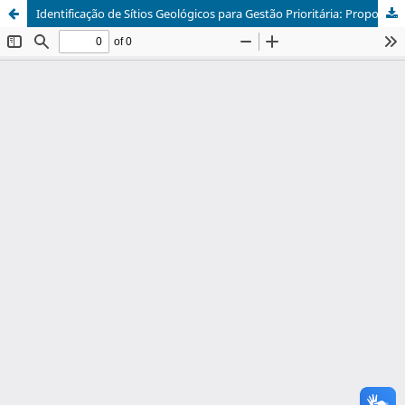
Identificação de Sítios Geológicos para Gestão Prioritária: Propostas para a Geoconservação no Domínio Ceará Central, Nordeste do Brasil