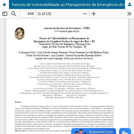
Fatores de Vulnerabilidade ao Planejamento de Emergência do Complexo Nuclear de Angra dos Reis – RJ