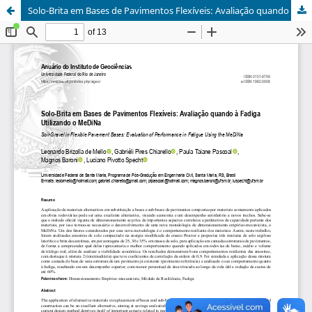
Solo-Brita em Bases de Pavimentos Flexíveis: Avaliação quando à Fadiga Utilizando o MeDiNa