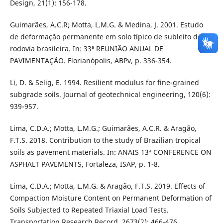
Design, 21(1): 156-178.
Guimarães, A.C.R; Motta, L.M.G. & Medina, J. 2001. Estudo
de deformação permanente em solo típico de subleito de
rodovia brasileira. In: 33ª REUNIÃO ANUAL DE
PAVIMENTAÇÃO. Florianópolis, ABPv, p. 336-354.
Li, D. & Selig, E. 1994. Resilient modulus for fine-grained
subgrade soils. Journal of geotechnical engineering, 120(6):
939-957.
Lima, C.D.A.; Motta, L.M.G.; Guimarães, A.C.R. & Aragão,
F.T.S. 2018. Contribution to the study of Brazilian tropical
soils as pavement materials. In: ANAIS 13ª CONFERENCE ON
ASPHALT PAVEMENTS, Fortaleza, ISAP, p. 1-8.
Lima, C.D.A.; Motta, L.M.G. & Aragão, F.T.S. 2019. Effects of
Compaction Moisture Content on Permanent Deformation of
Soils Subjected to Repeated Triaxial Load Tests.
Transportation Research Record, 2673(2): 466-476.