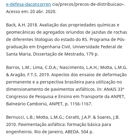
e-defesa-daconcorren
cia/precos/precos-de-distribuicao>.
Acesso em: 20 abr. 2020.
Back, A.H. 2018. Avaliação das propriedades químicas e
geomecânicas de agregados oriundos de jazidas de rochas
de diferentes litologias do estado do RS. Programa de Pós-
graduação em Engenharia Civil, Universidade Federal de
Santa Maria, Dissertação de Mestrado, 179 p.
Barros, L.M.; Lima, C.D.A.; Nascimento, L.A.H.; Motta, L.M.G.
& Aragão, F.T.S. 2019. Aspectos dos ensaios de deformação
permanente e a perspectiva brasileira para utilização no
dimensionamento de pavimentos asfálticos. In: ANAIS 33º
Congresso de Pesquisa e Ensino em Transporte da ANPET,
Balneário Camboriú, ANPET, p. 1156-1167.
Bernucci, L.B.; Motta, L.M.G.; Ceratti, J.A.P. & Soares, J.B.
2010. Pavimentação asfáltica: formação básica para
engenheiros. Rio de Janeiro, ABEDA. 504 p.