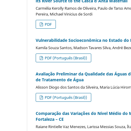
its River Source to the Casca d’Anta Waterfall
Carmélia Kerolly Ramos de Oliveira, Paulo de Tarso A
Pereira, Michael Vinicius de Sordi
PDF
Vulnerabilidade Socioeconômica no Estado do R
Kamila Souza Santos, Madson Tavares Silva, André Bezer
PDF (Português (Brasil))
Avaliação Preliminar da Qualidade das Águas d
de Tratamento de Água
Alisson Diogo dos Santos da Silveira, Maria Lúcia Hir
PDF (Português (Brasil))
Comparação das Variações do Nível Médio do Ma
Fortaleza – CE
Raiane Rintielle Vaz Menezes, Larissa Messias Souza, Íta