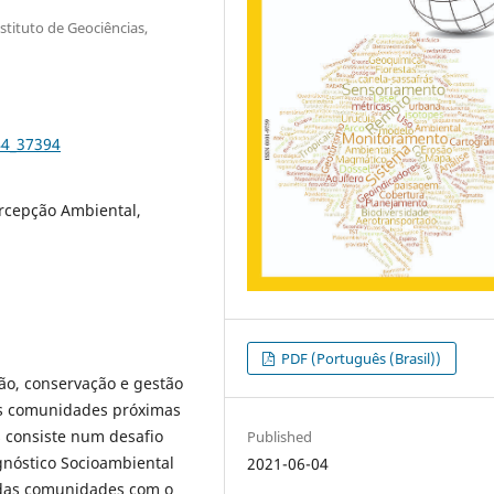
tituto de Geociências,
44_37394
rcepção Ambiental,
PDF (Português (Brasil))
ão, conservação e gestão
 as comunidades próximas
 consiste num desafio
Published
gnóstico Socioambiental
2021-06-04
 das comunidades com o