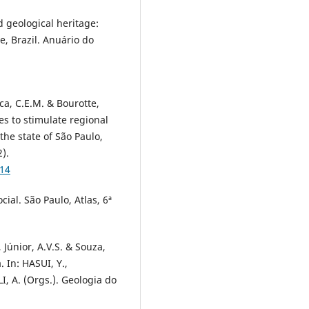
 geological heritage:
e, Brazil. Anuário do
ca, C.E.M. & Bourotte,
es to stimulate regional
he state of São Paulo,
2).
514
ial. São Paulo, Atlas, 6ª
, Júnior, A.V.S. & Souza,
 In: HASUI, Y.,
, A. (Orgs.). Geologia do