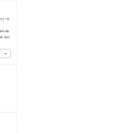
21) “O
rio do
44. doi: