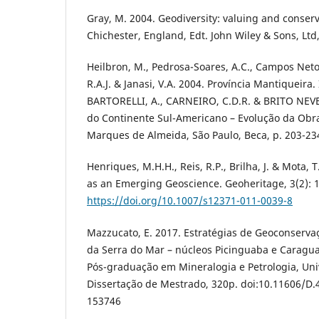
Gray, M. 2004. Geodiversity: valuing and conserv
Chichester, England, Edt. John Wiley & Sons, Ltd
Heilbron, M., Pedrosa-Soares, A.C., Campos Neto, 
R.A.J. & Janasi, V.A. 2004. Província Mantiqueir
BARTORELLI, A., CARNEIRO, C.D.R. & BRITO NEVES
do Continente Sul-Americano – Evolução da Obr
Marques de Almeida, São Paulo, Beca, p. 203-23
Henriques, M.H.H., Reis, R.P., Brilha, J. & Mota,
as an Emerging Geoscience. Geoheritage, 3(2): 
https://doi.org/10.1007/s12371-011-0039-8
Mazzucato, E. 2017. Estratégias de Geoconserva
da Serra do Mar – núcleos Picinguaba e Caragu
Pós-graduação em Mineralogia e Petrologia, Uni
Dissertação de Mestrado, 320p. doi:10.11606/D.
153746