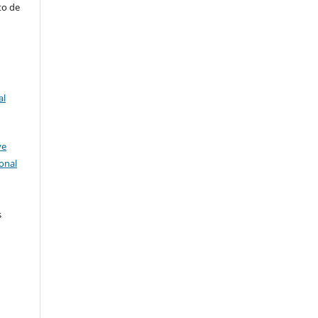
to de
al
ve
onal
s