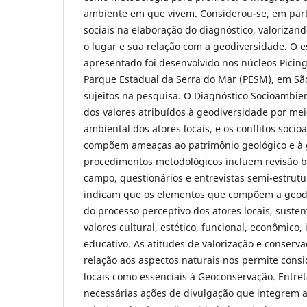
ambiente em que vivem. Considerou-se, em parti
sociais na elaboração do diagnóstico, valorizan
o lugar e sua relação com a geodiversidade. O 
apresentado foi desenvolvido nos núcleos Pici
Parque Estadual da Serra do Mar (PESM), em Sã
sujeitos na pesquisa. O Diagnóstico Socioambient
dos valores atribuídos à geodiversidade por me
ambiental dos atores locais, e os conflitos soci
compõem ameaças ao patrimônio geológico e à 
procedimentos metodológicos incluem revisão bi
campo, questionários e entrevistas semi-estrutu
indicam que os elementos que compõem a geod
do processo perceptivo dos atores locais, suste
valores cultural, estético, funcional, econômico, i
educativo. As atitudes de valorização e conser
relação aos aspectos naturais nos permite consid
locais como essenciais à Geoconservação. Entret
necessárias ações de divulgação que integrem 