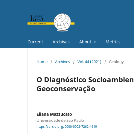
Current
Archives
About
Metrics
Home
/
Archives
/
Vol. 44 (2021)
/
Geology
O Diagnóstico Socioambien
Geoconservação
Eliana Mazzucato
Universidade de São Paulo
https://orcid.org/0000-0002-7262-4619