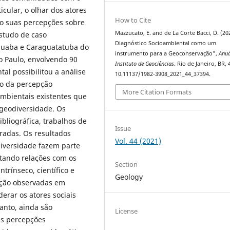
cular, o olhar dos atores
How to Cite
do suas percepções sobre
Mazzucato, E. and de La Corte Bacci, D. (20
estudo de caso
Diagnóstico Socioambiental como um
nguaba e Caraguatatuba do
instrumento para a Geoconservação”,
Anuá
o Paulo, envolvendo 90
Instituto de Geociências
. Rio de Janeiro, BR, 
al possibilitou a análise
10.11137/1982-3908_2021_44_37394.
io da percepção
More Citation Formats
oambientais existentes que
geodiversidade. Os
bliográfica, trabalhos de
Issue
radas. Os resultados
Vol. 44 (2021)
iversidade fazem parte
ntando relações com os
Section
ntrínseco, científico e
Geology
vação observadas em
erar os atores sociais
anto, ainda são
License
as percepções