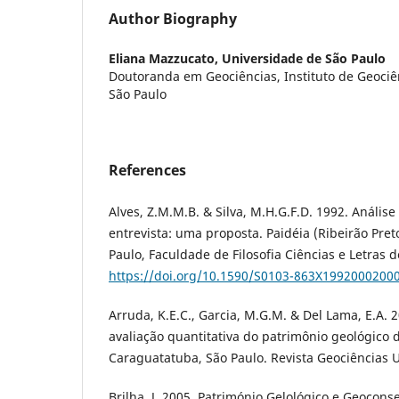
Author Biography
Eliana Mazzucato,
Universidade de São Paulo
Doutoranda em Geociências, Instituto de Geociê
São Paulo
References
Alves, Z.M.M.B. & Silva, M.H.G.F.D. 1992. Análise
entrevista: uma proposta. Paidéia (Ribeirão Pret
Paulo, Faculdade de Filosofia Ciências e Letras d
https://doi.org/10.1590/S0103-863X1992000200
Arruda, K.E.C., Garcia, M.G.M. & Del Lama, E.A. 2
avaliação quantitativa do patrimônio geológico 
Caraguatatuba, São Paulo. Revista Geociências U
Brilha, J. 2005. Património Gelológico e Geocon