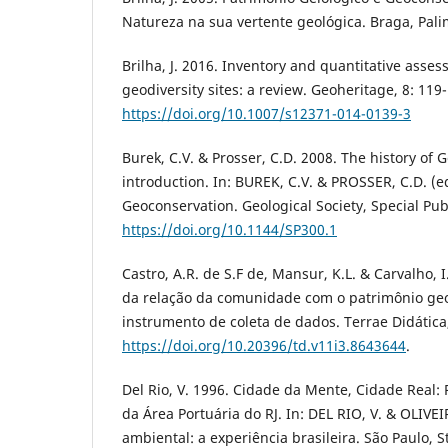
Natureza na sua vertente geológica. Braga, Pali
Brilha, J. 2016. Inventory and quantitative asse
geodiversity sites: a review. Geoheritage, 8: 119
https://doi.org/10.1007/s12371-014-0139-3
Burek, C.V. & Prosser, C.D. 2008. The history of 
introduction. In: BUREK, C.V. & PROSSER, C.D. (ed
Geoconservation. Geological Society, Special Publ
https://doi.org/10.1144/SP300.1
Castro, A.R. de S.F de, Mansur, K.L. & Carvalho, I
da relação da comunidade com o patrimônio geo
instrumento de coleta de dados. Terrae Didática,
https://doi.org/10.20396/td.v11i3.8643644
.
Del Rio, V. 1996. Cidade da Mente, Cidade Real: 
da Área Portuária do RJ. In: DEL RIO, V. & OLIVEI
ambiental: a experiência brasileira. São Paulo, S