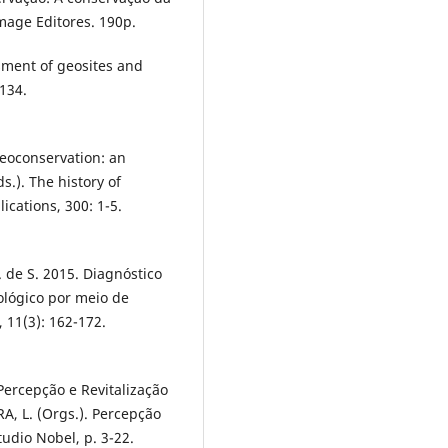
mage Editores. 190p.
ssment of geosites and
-134.
Geoconservation: an
s.). The history of
ications, 300: 1-5.
. de S. 2015. Diagnóstico
lógico por meio de
 11(3): 162-172.
Percepção e Revitalização
RA, L. (Orgs.). Percepção
tudio Nobel, p. 3-22.