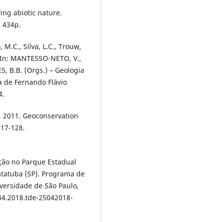
ing abiotic nature.
, 434p.
M.C., Silva, L.C., Trouw,
a. In: MANTESSO-NETO, V.,
, B.B. (Orgs.) – Geologia
a de Fernando Flávio
4.
 T. 2011. Geoconservation
117-128.
ção no Parque Estadual
atatuba (SP). Programa de
versidade de São Paulo,
44.2018.tde-25042018-