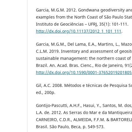
Garcia, M.G.M. 2012. Gondwana geodiversity and
examples from the North Coast of São Paulo Stat
Instituto de Geociências – UFRJ, 35(1): 101-111.
http://dx.doi.org/10.11137/2012_1_101_111
.
Garcia, M.G.M., Del Lama, E.A., Martins, L., Mazo
C.L.M. 2019. Inventory and assessment of geosit
sustainable management: the northern coast of t
Brazil. An. Acad. Bras. Cienc., Rio de Janeiro, 91(
http://dx.doi.org/10.1590/0001-3765201920180
Gil, A.C. 2008. Métodos e técnicas de Pesquisa Soc
ed., 200p.
Gontijo-Pascutti, A.H.F., Hasui, Y., Santos, M. dos
L.A. de. 2012. As Serras do Mar e da Mantiqueira.
CARNEIRO, C.D.R., ALMEIDA, F.F.M. & BARTORELLI
Brasil. São Paulo, Beca, p. 549-573.