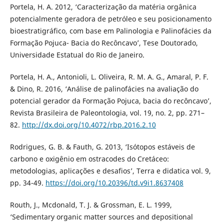
Portela, H. A. 2012, ‘Caracterização da matéria orgânica
potencialmente geradora de petróleo e seu posicionamento
bioestratigráfico, com base em Palinologia e Palinofácies da
Formação Pojuca- Bacia do Recôncavo’, Tese Doutorado,
Universidade Estatual do Rio de Janeiro.
Portela, H. A., Antonioli, L. Oliveira, R. M. A. G., Amaral, P. F.
& Dino, R. 2016, ‘Análise de palinofácies na avaliação do
potencial gerador da Formação Pojuca, bacia do recôncavo’,
Revista Brasileira de Paleontologia, vol. 19, no. 2, pp. 271–
82.
http://dx.doi.org/10.4072/rbp.2016.2.10
Rodrigues, G. B. & Fauth, G. 2013, ‘Isótopos estáveis de
carbono e oxigênio em ostracodes do Cretáceo:
metodologias, aplicações e desafios’, Terra e didatica vol. 9,
pp. 34-49.
https://doi.org/10.20396/td.v9i1.8637408
Routh, J., Mcdonald, T. J. & Grossman, E. L. 1999,
‘Sedimentary organic matter sources and depositional