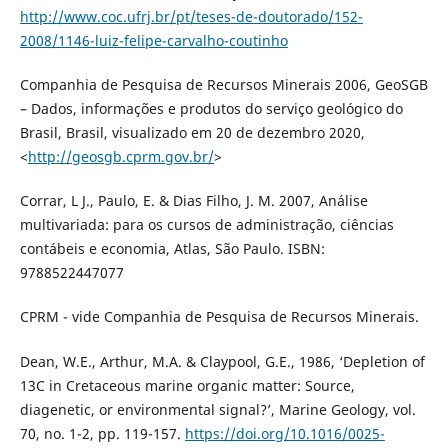
http://www.coc.ufrj.br/pt/teses-de-doutorado/152-
2008/1146-luiz-felipe-carvalho-coutinho
Companhia de Pesquisa de Recursos Minerais 2006, GeoSGB
– Dados, informações e produtos do serviço geológico do
Brasil, Brasil, visualizado em 20 de dezembro 2020,
<
http://geosgb.cprm.gov.br/
>
Corrar, L J., Paulo, E. & Dias Filho, J. M. 2007, Análise
multivariada: para os cursos de administração, ciências
contábeis e economia, Atlas, São Paulo. ISBN:
9788522447077
CPRM - vide Companhia de Pesquisa de Recursos Minerais.
Dean, W.E., Arthur, M.A. & Claypool, G.E., 1986, ‘Depletion of
13C in Cretaceous marine organic matter: Source,
diagenetic, or environmental signal?’, Marine Geology, vol.
70, no. 1-2, pp. 119-157.
https://doi.org/10.1016/0025-