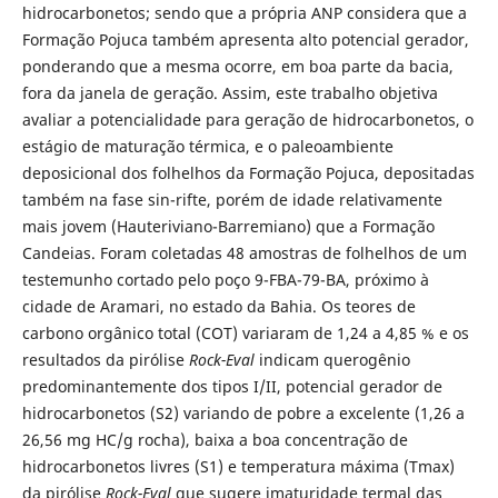
hidrocarbonetos; sendo que a própria ANP considera que a
Formação Pojuca também apresenta alto potencial gerador,
ponderando que a mesma ocorre, em boa parte da bacia,
fora da janela de geração. Assim, este trabalho objetiva
avaliar a potencialidade para geração de hidrocarbonetos, o
estágio de maturação térmica, e o paleoambiente
deposicional dos folhelhos da Formação Pojuca, depositadas
também na fase sin-rifte, porém de idade relativamente
mais jovem (Hauteriviano-Barremiano) que a Formação
Candeias. Foram coletadas 48 amostras de folhelhos de um
testemunho cortado pelo poço 9-FBA-79-BA, próximo à
cidade de Aramari, no estado da Bahia. Os teores de
carbono orgânico total (COT) variaram de 1,24 a 4,85 % e os
resultados da pirólise
Rock-Eval
indicam querogênio
predominantemente dos tipos I/II, potencial gerador de
hidrocarbonetos (S2) variando de pobre a excelente (1,26 a
26,56 mg HC/g rocha), baixa a boa concentração de
hidrocarbonetos livres (S1) e temperatura máxima (Tmax)
da pirólise
Rock-Eval
que sugere imaturidade termal das