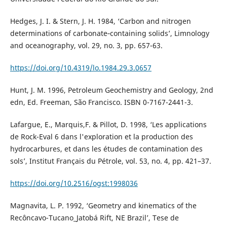
Hedges, J. I. & Stern, J. H. 1984, ‘Carbon and nitrogen
determinations of carbonate‐containing solids’, Limnology
and oceanography, vol. 29, no. 3, pp. 657-63.
https://doi.org/10.4319/lo.1984.29.3.0657
Hunt, J. M. 1996, Petroleum Geochemistry and Geology, 2nd
edn, Ed. Freeman, São Francisco. ISBN 0-7167-2441-3.
Lafargue, E., Marquis,F. & Pillot, D. 1998, ‘Les applications
de Rock-Eval 6 dans l'exploration et la production des
hydrocarbures, et dans les études de contamination des
sols’, Institut Français du Pétrole, vol. 53, no. 4, pp. 421–37.
https://doi.org/10.2516/ogst:1998036
Magnavita, L. P. 1992, ‘Geometry and kinematics of the
Recôncavo-Tucano_Jatobá Rift, NE Brazil’, Tese de