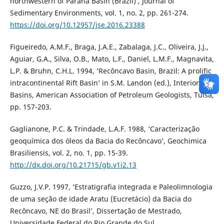
northwestern of Paraná Basin (Brazil)’, Journal of
Sedimentary Environments, vol. 1, no. 2, pp. 261-274.
https://doi.org/10.12957/jse.2016.23388
Figueiredo, A.M.F., Braga, J.A.E., Zabalaga, J.C., Oliveira, J.J.,
Aguiar, G.A., Silva, O.B., Mato, L.F., Daniel, L.M.F., Magnavita,
L.P. & Bruhn, C.H.L. 1994, ‘Recôncavo Basin, Brazil: A prolific
intracontinental Rift Basin’ in S.M. Landon (ed.), Interior Rift
Basins, American Association of Petroleum Geologists, Tulsa,
pp. 157-203.
Gaglianone, P.C. & Trindade, L.A.F. 1988, ‘Caracterização
geoquímica dos óleos da Bacia do Recôncavo’, Geochimica
Brasiliensis, vol. 2, no. 1, pp. 15-39.
http://dx.doi.org/10.21715/gb.v1i2.13
Guzzo, J.V.P. 1997, ‘Estratigrafia integrada e Paleolimnologia
de uma seção de idade Aratu (Eucretácio) da Bacia do
Recôncavo, NE do Brasil’, Dissertação de Mestrado,
Universidade Federal do Rio Grande do Sul.