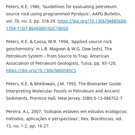
Peters, K.E. 1986, ‘Guidelines for evaluating petroleum
source rock using programmed Pyrolysis’, AAPG Bulletin,
vol. 70, no. 3, pp. 318-29.
https://doi.org/10.1306/94885688-
1704-11D7-8645000102C1865D
Peters, K.E. & Cassa, M.R. 1994, ‘Applied source rock
geochemistry’ in L.B. Magoon & W.G. Dow (eds), The
Petroleum System – from Source to Trap. American
Association of Petroleum Geologists, Tulsa, pp. 93-120.
https://doi.org/10.1306/M60585C5
Peters, K.E. & Moldowan, J.M. 1993, The Biomarker Guide
Interpreting Molecular Fossils in Petroleum and Ancient
Sediments, Prentice Hall, New Jersey. ISBN 0-13-086752-7
Pereira, A.L. 2007, ‘Isótopos estáveis em estudos ecológicos:
métodos, aplicações e perspectivas’, Rev. Biociências, vol.
13, no. 1-2, pp. 16-27.