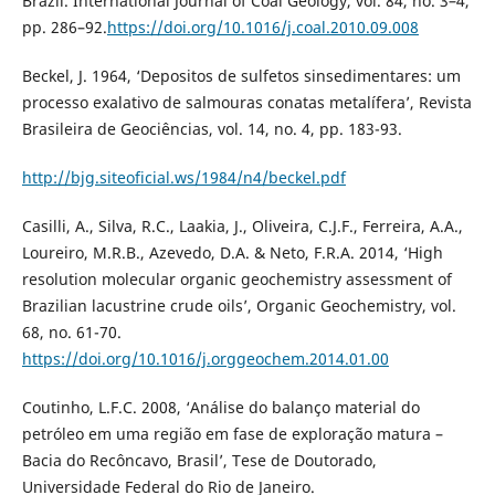
Brazil. International Journal of Coal Geology, vol. 84, no. 3–4,
pp. 286–92.
https://doi.org/10.1016/j.coal.2010.09.008
Beckel, J. 1964, ‘Depositos de sulfetos sinsedimentares: um
processo exalativo de salmouras conatas metalífera’, Revista
Brasileira de Geociências, vol. 14, no. 4, pp. 183-93.
http://bjg.siteoficial.ws/1984/n4/beckel.pdf
Casilli, A., Silva, R.C., Laakia, J., Oliveira, C.J.F., Ferreira, A.A.,
Loureiro, M.R.B., Azevedo, D.A. & Neto, F.R.A. 2014, ‘High
resolution molecular organic geochemistry assessment of
Brazilian lacustrine crude oils’, Organic Geochemistry, vol.
68, no. 61-70.
https://doi.org/10.1016/j.orggeochem.2014.01.00
Coutinho, L.F.C. 2008, ‘Análise do balanço material do
petróleo em uma região em fase de exploração matura –
Bacia do Recôncavo, Brasil’, Tese de Doutorado,
Universidade Federal do Rio de Janeiro.