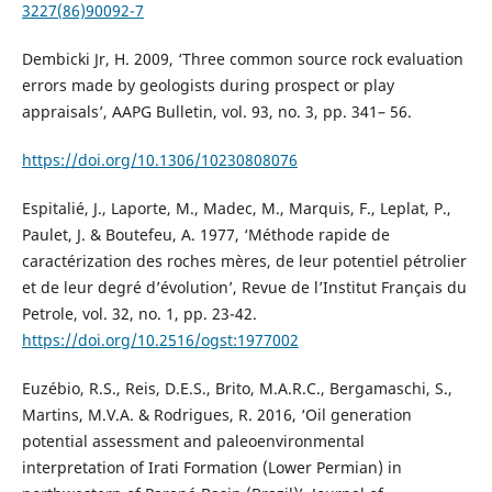
3227(86)90092-7
Dembicki Jr, H. 2009, ‘Three common source rock evaluation
errors made by geologists during prospect or play
appraisals’, AAPG Bulletin, vol. 93, no. 3, pp. 341– 56.
https://doi.org/10.1306/10230808076
Espitalié, J., Laporte, M., Madec, M., Marquis, F., Leplat, P.,
Paulet, J. & Boutefeu, A. 1977, ‘Méthode rapide de
caractérization des roches mères, de leur potentiel pétrolier
et de leur degré d’évolution’, Revue de l’Institut Français du
Petrole, vol. 32, no. 1, pp. 23-42.
https://doi.org/10.2516/ogst:1977002
Euzébio, R.S., Reis, D.E.S., Brito, M.A.R.C., Bergamaschi, S.,
Martins, M.V.A. & Rodrigues, R. 2016, ‘Oil generation
potential assessment and paleoenvironmental
interpretation of Irati Formation (Lower Permian) in