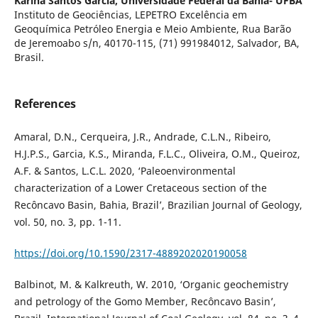
Karina Santos Garcia,
Universidade Federal da Bahia- UFBA
Instituto de Geociências, LEPETRO Excelência em
Geoquímica Petróleo Energia e Meio Ambiente, Rua Barão
de Jeremoabo s/n, 40170-115, (71) 991984012, Salvador, BA,
Brasil.
References
Amaral, D.N., Cerqueira, J.R., Andrade, C.L.N., Ribeiro,
H.J.P.S., Garcia, K.S., Miranda, F.L.C., Oliveira, O.M., Queiroz,
A.F. & Santos, L.C.L. 2020, ‘Paleoenvironmental
characterization of a Lower Cretaceous section of the
Recôncavo Basin, Bahia, Brazil’, Brazilian Journal of Geology,
vol. 50, no. 3, pp. 1-11.
https://doi.org/10.1590/2317-4889202020190058
Balbinot, M. & Kalkreuth, W. 2010, ‘Organic geochemistry
and petrology of the Gomo Member, Recôncavo Basin’,