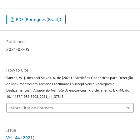
PDF (Português (Brasil))
Published
2021-08-05
How to Cite
Santos, W. J. dos and Seixas, A. de (2021) “Medições Geodésicas para Detecção
de Movimentos em Terrenos Inclinados Susceptíveis a Recalques e
Deslizamentos”,
Anuário do Instituto de Geociências
. Rio de Janeiro, BR, 44. doi:
10.11137/1982-3908_2021_44_37543.
More Citation Formats
Issue
Vol. 44 (2021)