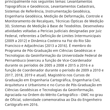
principalmente nos seguintes temas: Levantamentos
Topográficos e Geodésicos, Levantamentos Cadastrais,
Sistemas de Referência, Instrumentação Geodésica,
Engenharia Geodésica, Medição de Deformação, Controle e
Monitoramento de Recalques, Técnicas Ópticas de Medição
3D, Sistemas de Medição à Base de Teodolitos. Desenvolveu
atividades voltadas a Pericias Judiciais designadas por Juiz
Federal, referentes a Definição de Limites Intermunicipais
(2009 a 2012) e Dinâmica Costeira na Foz do Rio São
Francisco e Adjacências (2013 a 2016). É membro do
Programa de Pós-Graduação em Ciências Geodésicas e
Tecnologias da Geoinformação da Universidade Federal de
Pernambuco (exerceu a função de Vice-Coordenador
durante os períodos de 2005 a 2008 e 2015 a 2016 e a
função de Coordenador durante o período de 2009 a 2010 e
2017, 2018, 2019 e atual). Magistério nos Cursos de
Graduação em Engenharia Cartográfica, Engenharia Civil,
Arquitetura e Urbanismo e no Curso de Pós-Graduação em
Ciências Geodésicas e Tecnologias da Geoinformação.
Agraciada na Ordem do Mérito Cartográfico - OMC no grau
de Oficial, solenidade comemorativa ao Dia do Engenheiro
Cartógrafo em 2016.