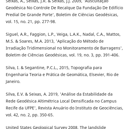
Seixas, A., Seixas, J.R. & Seixas, J.J. 2009, 'Auscultação
Geodésica No Controle De Recalque Da Fundação De Edifício
Predial De Grande Porte', Boletim de Ciências Geodésicas,
vol. 15, no. 21, pp. 277-98.
Siguel, A.R., Faggion, L.P., Veiga, L.A.K., Nadal, C.A., Mattos,
M.S. & Soares, M.A. 2013, 'Aplicação do Método de
Irradiação Tridimensional no Monitoramento de Barragens',
Boletim de Ciências Geodésicas, vol. 19, no. 3, pp. 391-406.
Silva, I. & Segantine, P.C.L., 2015, Topografia para
Engenharia Teoria e Prática de Geomática, Elsevier, Rio de
Janeiro.
Silva, E.V. & Seixas, A. 2019, 'Análise da Estabilidade da
Rede Geodésica Altimétrica Local Densificada no Campus
Recife da UFPE', Revista Anuário do Instituto de Geociências,
vol. 42, no. 2, pp. 350-65.
United States Geological Survey 2008, The landslide