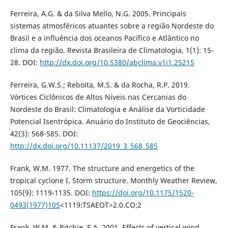
Ferreira, A.G. & da Silva Mello, N.G. 2005. Principais
sistemas atmosféricos atuantes sobre a região Nordeste do
Brasil e a influência dos oceanos Pacífico e Atlântico no
clima da região. Revista Brasileira de Climatologia, 1(1): 15-
28. DOI:
http://dx.doi.org/10.5380/abclima.v1i1.25215
Ferreira, G.W.S.; Reboita, M.S. & da Rocha, R.P. 2019.
Vórtices Ciclônicos de Altos Níveis nas Cercanias do
Nordeste do Brasil: Climatologia e Análise da Vorticidade
Potencial Isentrópica. Anuário do Instituto de Geociências,
42(3): 568-585. DOI:
http://dx.doi.org/10.11137/2019_3_568_585
Frank, W.M. 1977. The structure and energetics of the
tropical cyclone I. Storm structure. Monthly Weather Review,
105(9): 1119-1135. DOI:
https://doi.org/10.1175/1520-
0493(1977)105
<1119:TSAEOT>2.0.CO;2
Frank, W.M. & Ritchie, E.A. 2001. Effects of vertical wind