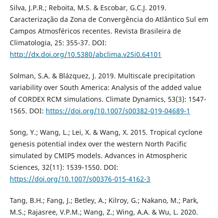
Silva, J.P.R.; Reboita, M.S. & Escobar, G.C.J. 2019.
Caracterização da Zona de Convergência do Atlântico Sul em
Campos Atmosféricos recentes. Revista Brasileira de
Climatologia, 25: 355-37. DOI:
http://dx.doi.org/10.5380/abclima.v25i0.64101
Solman, S.A. & Blázquez, J. 2019. Multiscale precipitation
variability over South America: Analysis of the added value
of CORDEX RCM simulations. Climate Dynamics, 53(3): 1547-
1565. DOI:
https://doi.org/10.1007/s00382-019-04689-1
Song, Y.; Wang, L.; Lei, X. & Wang, X. 2015. Tropical cyclone
genesis potential index over the western North Pacific
simulated by CMIP5 models. Advances in Atmospheric
Sciences, 32(11): 1539-1550. DOI:
https://doi.org/10.1007/s00376-015-4162-3
Tang, B.H.; Fang, J.; Betley, A.; Kilroy, G.; Nakano, M.; Park,
M.S.; Rajasree, V.P.M.; Wang, Z.; Wing, A.A. & Wu, L. 2020.