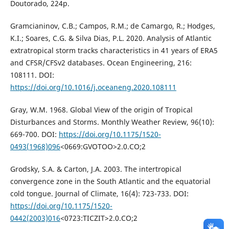
Doutorado, 224p.
Gramcianinov, C.B.; Campos, R.M.; de Camargo, R.; Hodges,
K.I.; Soares, C.G. & Silva Dias, P.L. 2020. Analysis of Atlantic
extratropical storm tracks characteristics in 41 years of ERA5
and CFSR/CFSv2 databases. Ocean Engineering, 216:
108111. DOI:
https://doi.org/10.1016/j.oceaneng.2020.108111
Gray, W.M. 1968. Global View of the origin of Tropical
Disturbances and Storms. Monthly Weather Review, 96(10):
669-700. DOI:
https://doi.org/10.1175/1520-
0493(1968)096
<0669:GVOTOO>2.0.CO;2
Grodsky, S.A. & Carton, J.A. 2003. The intertropical
convergence zone in the South Atlantic and the equatorial
cold tongue. Journal of Climate, 16(4): 723-733. DOI:
https://doi.org/10.1175/1520-
0442(2003)016
<0723:TICZIT>2.0.CO;2