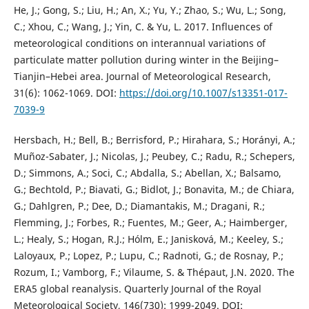
He, J.; Gong, S.; Liu, H.; An, X.; Yu, Y.; Zhao, S.; Wu, L.; Song,
C.; Xhou, C.; Wang, J.; Yin, C. & Yu, L. 2017. Influences of
meteorological conditions on interannual variations of
particulate matter pollution during winter in the Beijing–
Tianjin–Hebei area. Journal of Meteorological Research,
31(6): 1062-1069. DOI:
https://doi.org/10.1007/s13351-017-
7039-9
Hersbach, H.; Bell, B.; Berrisford, P.; Hirahara, S.; Horányi, A.;
Muñoz-Sabater, J.; Nicolas, J.; Peubey, C.; Radu, R.; Schepers,
D.; Simmons, A.; Soci, C.; Abdalla, S.; Abellan, X.; Balsamo,
G.; Bechtold, P.; Biavati, G.; Bidlot, J.; Bonavita, M.; de Chiara,
G.; Dahlgren, P.; Dee, D.; Diamantakis, M.; Dragani, R.;
Flemming, J.; Forbes, R.; Fuentes, M.; Geer, A.; Haimberger,
L.; Healy, S.; Hogan, R.J.; Hólm, E.; Janisková, M.; Keeley, S.;
Laloyaux, P.; Lopez, P.; Lupu, C.; Radnoti, G.; de Rosnay, P.;
Rozum, I.; Vamborg, F.; Vilaume, S. & Thépaut, J.N. 2020. The
ERA5 global reanalysis. Quarterly Journal of the Royal
Meteorological Society, 146(730): 1999-2049. DOI: