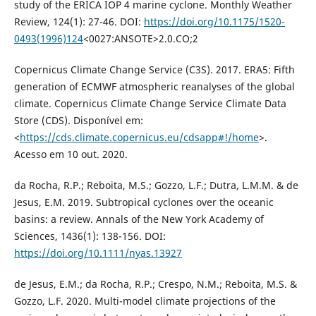
study of the ERICA IOP 4 marine cyclone. Monthly Weather
Review, 124(1): 27-46. DOI:
https://doi.org/10.1175/1520-
0493(1996)124
<0027:ANSOTE>2.0.CO;2
Copernicus Climate Change Service (C3S). 2017. ERA5: Fifth
generation of ECMWF atmospheric reanalyses of the global
climate. Copernicus Climate Change Service Climate Data
Store (CDS). Disponível em:
<
https://cds.climate.copernicus.eu/cdsapp#!/home
>.
Acesso em 10 out. 2020.
da Rocha, R.P.; Reboita, M.S.; Gozzo, L.F.; Dutra, L.M.M. & de
Jesus, E.M. 2019. Subtropical cyclones over the oceanic
basins: a review. Annals of the New York Academy of
Sciences, 1436(1): 138-156. DOI:
https://doi.org/10.1111/nyas.13927
de Jesus, E.M.; da Rocha, R.P.; Crespo, N.M.; Reboita, M.S. &
Gozzo, L.F. 2020. Multi-model climate projections of the