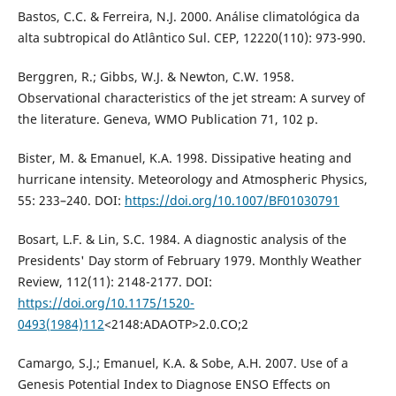
Bastos, C.C. & Ferreira, N.J. 2000. Análise climatológica da
alta subtropical do Atlântico Sul. CEP, 12220(110): 973-990.
Berggren, R.; Gibbs, W.J. & Newton, C.W. 1958.
Observational characteristics of the jet stream: A survey of
the literature. Geneva, WMO Publication 71, 102 p.
Bister, M. & Emanuel, K.A. 1998. Dissipative heating and
hurricane intensity. Meteorology and Atmospheric Physics,
55: 233–240. DOI:
https://doi.org/10.1007/BF01030791
Bosart, L.F. & Lin, S.C. 1984. A diagnostic analysis of the
Presidents' Day storm of February 1979. Monthly Weather
Review, 112(11): 2148-2177. DOI:
https://doi.org/10.1175/1520-
0493(1984)112
<2148:ADAOTP>2.0.CO;2
Camargo, S.J.; Emanuel, K.A. & Sobe, A.H. 2007. Use of a
Genesis Potential Index to Diagnose ENSO Effects on