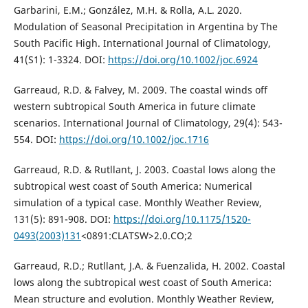
Garbarini, E.M.; González, M.H. & Rolla, A.L. 2020.
Modulation of Seasonal Precipitation in Argentina by The
South Pacific High. International Journal of Climatology,
41(S1): 1-3324. DOI:
https://doi.org/10.1002/joc.6924
Garreaud, R.D. & Falvey, M. 2009. The coastal winds off
western subtropical South America in future climate
scenarios. International Journal of Climatology, 29(4): 543-
554. DOI:
https://doi.org/10.1002/joc.1716
Garreaud, R.D. & Rutllant, J. 2003. Coastal lows along the
subtropical west coast of South America: Numerical
simulation of a typical case. Monthly Weather Review,
131(5): 891-908. DOI:
https://doi.org/10.1175/1520-
0493(2003)131
<0891:CLATSW>2.0.CO;2
Garreaud, R.D.; Rutllant, J.A. & Fuenzalida, H. 2002. Coastal
lows along the subtropical west coast of South America:
Mean structure and evolution. Monthly Weather Review,