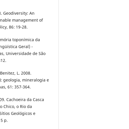
18. Geodiversity: An
tainable management of
icy, 86: 19-28.
memória toponímica da
güística Geral) -
as, Universidade de São
812.
Benitez, L. 2008.
: geologia, mineralogia e
as, 61: 357-364.
009. Cachoeira da Casca
o Chico, o Rio da
Sítios Geológicos e
15 p.