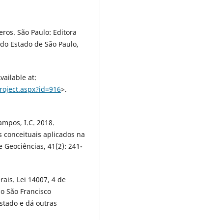
eros. São Paulo: Editora
 do Estado de São Paulo,
vailable at:
roject.aspx?id=916
>.
Campos, I.C. 2018.
 conceituais aplicados na
e Geociências, 41(2): 241-
ais. Lei 14007, 4 de
o São Francisco
Estado e dá outras