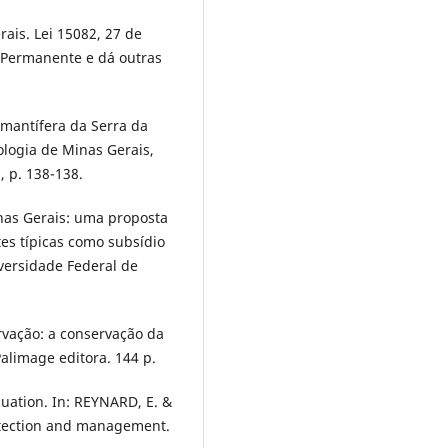
ais. Lei 15082, 27 de
o Permanente e dá outras
iamantífera da Serra da
ologia de Minas Gerais,
 p. 138-138.
inas Gerais: uma proposta
es típicas como subsídio
iversidade Federal de
ervação: a conservação da
alimage editora. 144 p.
luation. In: REYNARD, E. &
otection and management.