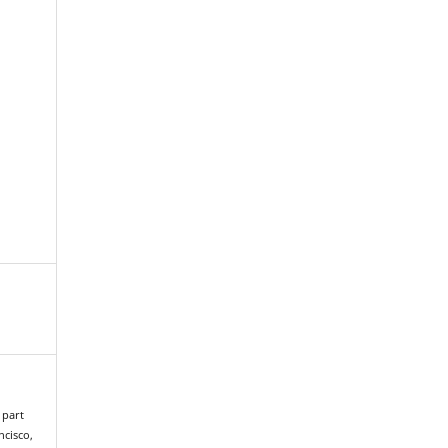
 part
ncisco,