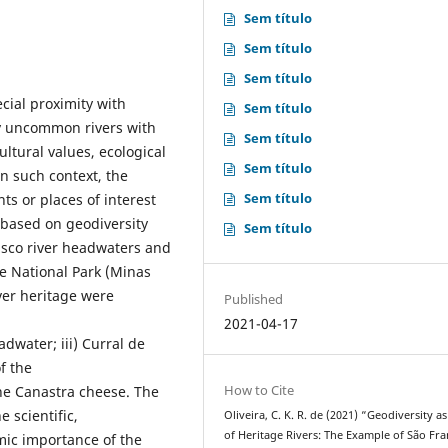
Sem título
Sem título
Sem título
cial proximity with
Sem título
by uncommon rivers with
Sem título
ultural values, ecological
Sem título
n such context, the
Sem título
ts or places of interest
 based on geodiversity
Sem título
isco river headwaters and
e National Park (Minas
iver heritage were
Published
2021-04-17
adwater; iii) Curral de
f the
How to Cite
he Canastra cheese. The
e scientific,
Oliveira, C. K. R. de (2021) “Geodiversity as
of Heritage Rivers: The Example of São Fra
omic importance of the