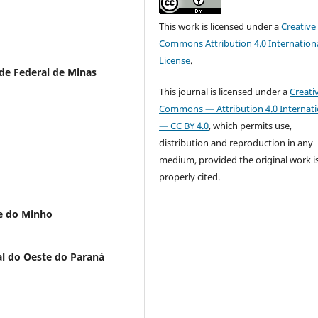
This work is licensed under a
Creative
Commons Attribution 4.0 Internation
License
.
de Federal de Minas
This journal is licensed under a
Creati
Commons — Attribution 4.0 Internati
— CC BY 4.0
, which permits use,
distribution and reproduction in any
medium, provided the original work i
properly cited.
e do Minho
l do Oeste do Paraná