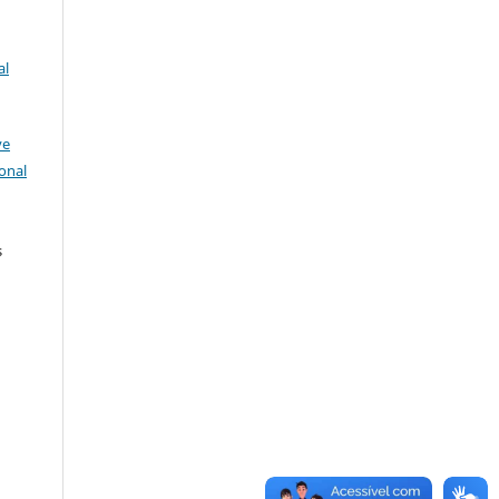
al
ve
onal
s