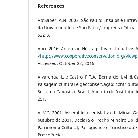
References
Ab’Saber, A.N. 2003. São Paulo: Ensaios e Entrev
da Universidade de São Paulo/ Imprensa Oficial
522 p.
Ahri. 2016. American Heritage Rivers Initiative. A
<
http://www.cooperativeconservation.org/viewp
Accessed: October 22, 2016.
Alvarenga, L.J.; Castro, P.T.A.; Bernardo, J.M. & 
Paisagem cultural e geoconservação: contributos
Serra da Canastra, Brasil. Anuário do Instituto d
251.
ALMG. 2001. Assembleia Legislativa de Minas Ger
outubro de 2001. Declara o Trecho Mineiro Do Ri
Patrimônio Cultural, Paisagístico e Turístico do 
Providências.