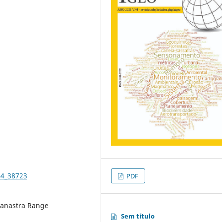
44_38723
PDF
 Canastra Range
Sem título