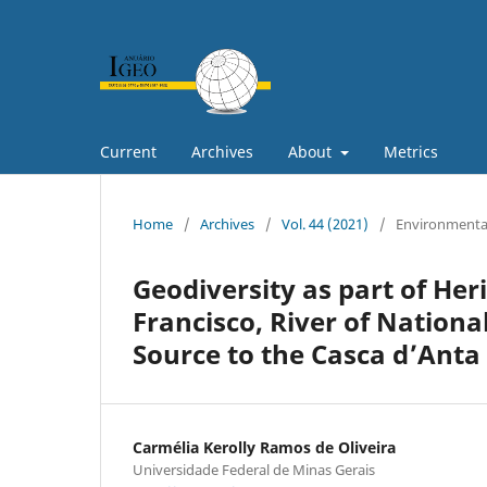
Current
Archives
About
Metrics
Home
/
Archives
/
Vol. 44 (2021)
/
Environmental
Geodiversity as part of Her
Francisco, River of National
Source to the Casca d’Anta
Carmélia Kerolly Ramos de Oliveira
Universidade Federal de Minas Gerais