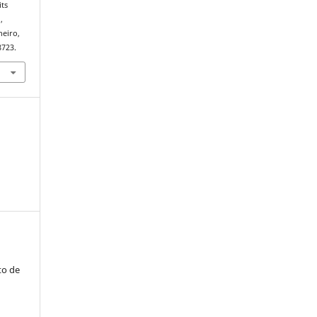
its
,
neiro,
8723.
to de