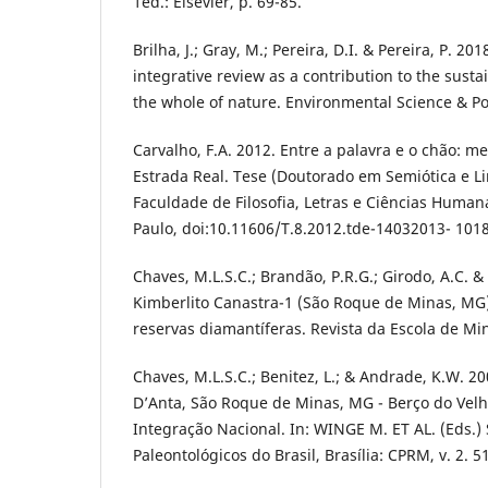
1ed.: Elsevier, p. 69-85.
Brilha, J.; Gray, M.; Pereira, D.I. & Pereira, P. 20
integrative review as a contribution to the sus
the whole of nature. Environmental Science & Pol
Carvalho, F.A. 2012. Entre a palavra e o chão: 
Estrada Real. Tese (Doutorado em Semiótica e Lin
Faculdade de Filosofia, Letras e Ciências Human
Paulo, doi:10.11606/T.8.2012.tde-14032013- 101
Chaves, M.L.S.C.; Brandão, P.R.G.; Girodo, A.C. & 
Kimberlito Canastra-1 (São Roque de Minas, MG)
reservas diamantíferas. Revista da Escola de Min
Chaves, M.L.S.C.; Benitez, L.; & Andrade, K.W. 2
D’Anta, São Roque de Minas, MG - Berço do Velh
Integração Nacional. In: WINGE M. ET AL. (Eds.) 
Paleontológicos do Brasil, Brasília: CPRM, v. 2. 5