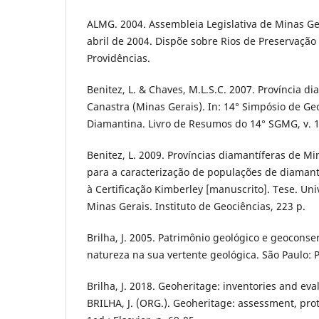
ALMG. 2004. Assembleia Legislativa de Minas Ger
abril de 2004. Dispõe sobre Rios de Preservaçã
Providências.
Benitez, L. & Chaves, M.L.S.C. 2007. Província d
Canastra (Minas Gerais). In: 14° Simpósio de Ge
Diamantina. Livro de Resumos do 14° SGMG, v. 1,
Benitez, L. 2009. Províncias diamantíferas de M
para a caracterização de populações de diamant
à Certificação Kimberley [manuscrito]. Tese. Un
Minas Gerais. Instituto de Geociências, 223 p.
Brilha, J. 2005. Patrimônio geológico e geocons
natureza na sua vertente geológica. São Paulo: P
Brilha, J. 2018. Geoheritage: inventories and eva
BRILHA, J. (ORG.). Geoheritage: assessment, pr