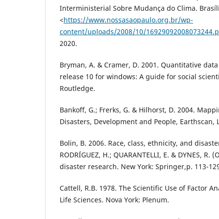
Interministerial Sobre Mudança do Clima. Brasíl
<
https://www.nossasaopaulo.org.br/wp-
content/uploads/2008/10/16929092008073244.p
2020.
Bryman, A. & Cramer, D. 2001. Quantitative data
release 10 for windows: A guide for social scient
Routledge.
Bankoff, G.; Frerks, G. & Hilhorst, D. 2004. Mappi
Disasters, Development and People, Earthscan, 
Bolin, B. 2006. Race, class, ethnicity, and disaster
RODRÍGUEZ, H.; QUARANTELLI, E. & DYNES, R. (O
disaster research. New York: Springer,p. 113-12
Cattell, R.B. 1978. The Scientific Use of Factor A
Life Sciences. Nova York: Plenum.