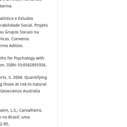
tarina.
atística e Estudos
abilidade Social. Projeto
 ou Grupos Sociais na
blicas. Convenio
rmo Aditivo.
aths for Psychology with
ion, ISBN-10:0582895936.
erts, S. 2004. Quantifying
g those at risk to natural
Geoscience Australia
ann, L.S.; Carvalheiro,
e no Brasil: uma
2-85.