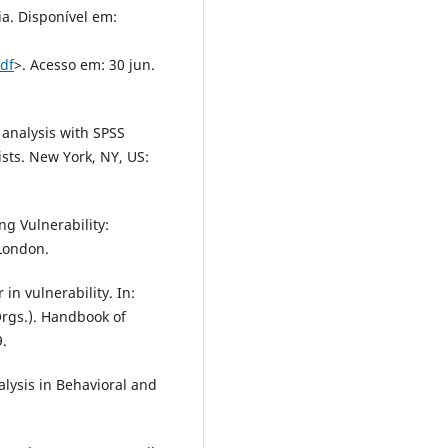
ia. Disponível em:
df
>. Acesso em: 30 jun.
 analysis with SPSS
ists. New York, NY, US:
ng Vulnerability:
London.
 in vulnerability. In:
rgs.). Handbook of
9.
nalysis in Behavioral and