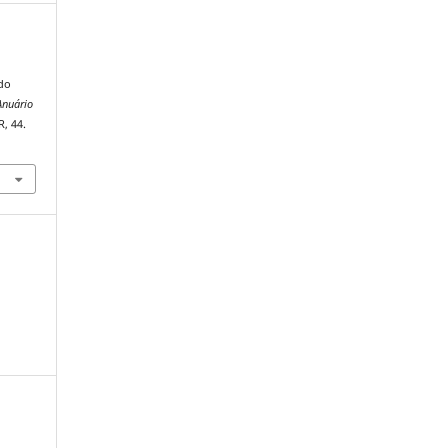
do
Anuário
R, 44.