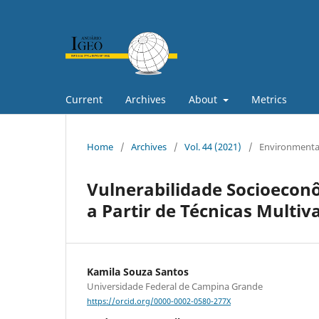
Current
Archives
About
Metrics
Home
/
Archives
/
Vol. 44 (2021)
/
Environmental
Vulnerabilidade Socioecon
a Partir de Técnicas Multiv
Kamila Souza Santos
Universidade Federal de Campina Grande
https://orcid.org/0000-0002-0580-277X