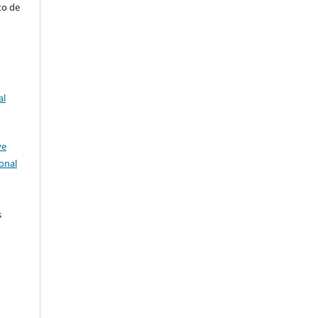
to de
al
ve
onal
s