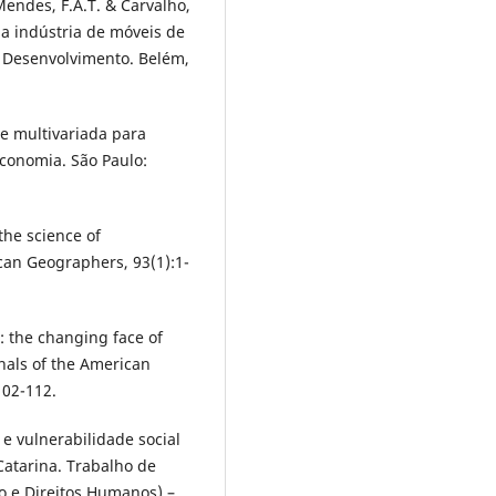
Mendes, F.A.T. & Carvalho,
a indústria de móveis de
e Desenvolvimento. Belém,
lise multivariada para
Economia. São Paulo:
the science of
ican Geographers, 93(1):1-
e: the changing face of
nnals of the American
102-112.
e vulnerabilidade social
atarina. Trabalho de
o e Direitos Humanos) –