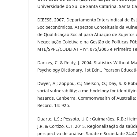
Universidade do Sul de Santa Catarina. Santa Ca
DIEESE. 2007. Departamento Intersindical de Est
Socioeconômicos. Aspectos Conceituais da Vulner
de Qualificação Social para Atuação de Sujeitos
Negociação Coletiva e na Gestão de Políticas Pú
MTE/SPPE/CODEFAT – nº. 075/2005 e Primeiro Te
Dancey, C. & Reidy, J. 2004. Statistics Without M
Psychology Dictionary. 1st Edn., Pearson Educat
Dwyer, A.; Zoppou, C.; Nielson, O.; Day, S. & Rob
social vulnerability: a methodology for identifyin
hazards. Canberra, Commonwealth of Australia: 
Record, 14: 92p.
Duarte, L.S.; Pessoto, U.C.; Guimarães, R.B.; Heim
J.R. & Cortizo, C.T. 2015. Regionalização da saúd
perspectiva de análise. Saúde e Sociedade 24:47