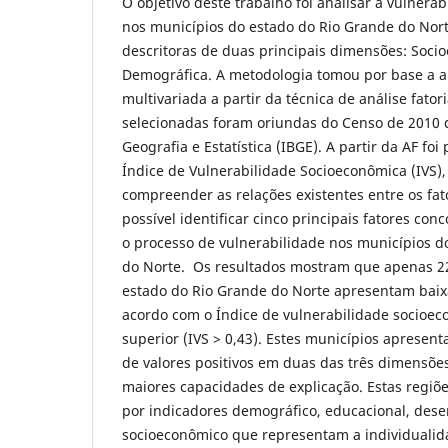
O objetivo deste trabalho foi analisar a vulnera
nos municípios do estado do Rio Grande do Norte
descritoras de duas principais dimensões: Soci
Demográfica. A metodologia tomou por base a ap
multivariada a partir da técnica de análise fatori
selecionadas foram oriundas do Censo de 2010 do
Geografia e Estatística (IBGE). A partir da AF foi
Índice de Vulnerabilidade Socioeconômica (IVS),
compreender as relações existentes entre os fat
possível identificar cinco principais fatores co
o processo de vulnerabilidade nos municípios d
do Norte. Os resultados mostram que apenas 2
estado do Rio Grande do Norte apresentam baix
acordo com o Índice de vulnerabilidade socioec
superior (IVS > 0,43). Estes municípios aprese
de valores positivos em duas das três dimensões
maiores capacidades de explicação. Estas regiõe
por indicadores demográfico, educacional, dese
socioeconômico que representam a individualid