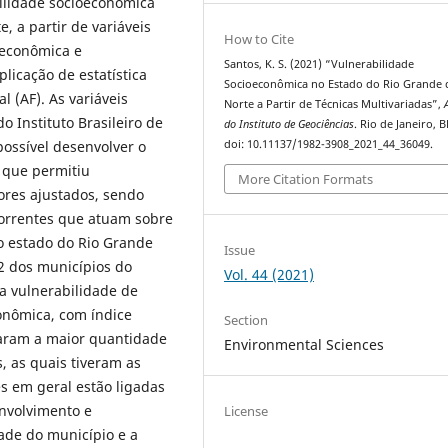
bilidade socioeconômica
, a partir de variáveis
How to Cite
oeconômica e
Santos, K. S. (2021) “Vulnerabilidade
licação de estatística
Socioeconômica no Estado do Rio Grande 
al (AF). As variáveis
Norte a Partir de Técnicas Multivariadas”,
 Instituto Brasileiro de
do Instituto de Geociências
. Rio de Janeiro, B
 possível desenvolver o
doi: 10.11137/1982-3908_2021_44_36049.
 que permitiu
More Citation Formats
ores ajustados, sendo
ncorrentes que atuam sobre
o estado do Rio Grande
Issue
2 dos municípios do
Vol. 44 (2021)
a vulnerabilidade de
onômica, com índice
Section
ntaram a maior quantidade
Environmental Sciences
, as quais tiveram as
s em geral estão ligadas
nvolvimento e
License
ade do município e a