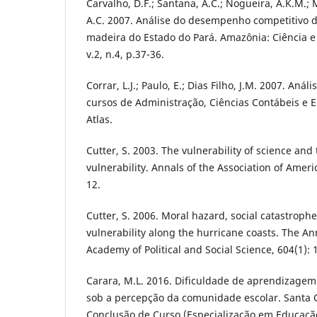
Carvalho, D.F.; Santana, A.C.; Nogueira, A.K.M.; 
A.C. 2007. Análise do desempenho competitivo d
madeira do Estado do Pará. Amazônia: Ciência 
v.2, n.4, p.37-36.
Corrar, L.J.; Paulo, E.; Dias Filho, J.M. 2007. Aná
cursos de Administração, Ciências Contábeis e 
Atlas.
Cutter, S. 2003. The vulnerability of science and 
vulnerability. Annals of the Association of Amer
12.
Cutter, S. 2006. Moral hazard, social catastroph
vulnerability along the hurricane coasts. The A
Academy of Political and Social Science, 604(1): 
Carara, M.L. 2016. Dificuldade de aprendizagem 
sob a percepção da comunidade escolar. Santa C
Conclusão de Curso (Especialização em Educaçã