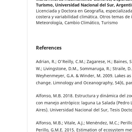
Turismo, Universidad Nacional del Sur, Argent
Licenciada y Doctora en Geografía, especializa
costera y variabilidad climática. Otros temas de 
Meteorología, Cambio Climático, Turismo
References
Adrian, R.; O'Reilly, C.M.; Zagarese, H.; Baines, S.
W.; Livingstone, D.M., Sommaruga, R.; Straile, D.
Weyhenmeyer, G.A. & Winder, M. 2009. Lakes as 
change. Limnology and Oceanography, 54(6, part
Alfonso, M.B. 2018. Estructura y dinámica del z
con manejo antrópico: laguna La Salada (Pedro 
Aires). Universidad Nacional del Sur, Tesis Docto
Alfonso, M.B.; Vitale, A.J.; Menéndez, M.C.; Perillo
Perillo, G.M.E. 2015. Estimation of ecosystem m