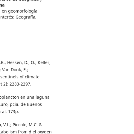
ina
da en geomorfología
interés: Geografía,
B., Hessen, D.; O., Keller,
; Van Donk, E.;
sentinels of climate
 2): 2283-2297.
ooplancton en una laguna
Luro, pcia. de Buenos
ral, 173p.
, V.L.; Piccolo, M.C. &
etabolism from diel oxygen