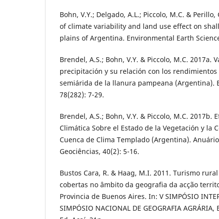
Bohn, V.Y.; Delgado, A.L.; Piccolo, M.C. & Perill
of climate variability and land use effect on sha
plains of Argentina. Environmental Earth Science
Brendel, A.S.; Bohn, V.Y. & Piccolo, M.C. 2017a. V
precipitación y su relación con los rendimientos
semiárida de la llanura pampeana (Argentina). 
78(282): 7-29.
Brendel, A.S.; Bohn, V.Y. & Piccolo, M.C. 2017b. E
Climática Sobre el Estado de la Vegetación y la
Cuenca de Clima Templado (Argentina). Anuário 
Geociências, 40(2): 5-16.
Bustos Cara, R. & Haag, M.I. 2011. Turismo rural
cobertas no âmbito da geografia da acção territ
Provincia de Buenos Aires. In: V SIMPÓSIO INT
SIMPÓSIO NACIONAL DE GEOGRAFIA AGRÁRIA, Bel