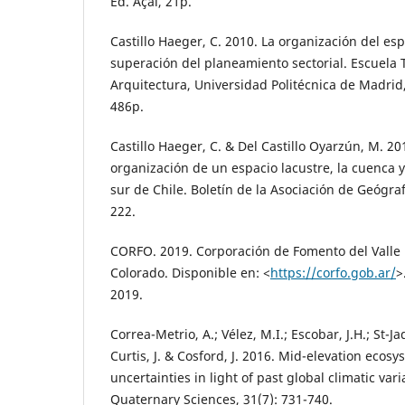
Ed. Açaí, 21p.
Castillo Haeger, C. 2010. La organización del esp
superación del planeamiento sectorial. Escuela 
Arquitectura, Universidad Politécnica de Madrid,
486p.
Castillo Haeger, C. & Del Castillo Oyarzún, M. 20
organización de un espacio lacustre, la cuenca y
sur de Chile. Boletín de la Asociación de Geógra
222.
CORFO. 2019. Corporación de Fomento del Valle
Colorado. Disponible en: <
https://corfo.gob.ar/
>
2019.
Correa-Metrio, A.; Vélez, M.I.; Escobar, J.H.; St-Ja
Curtis, J. & Cosford, J. 2016. Mid-elevation ecos
uncertainties in light of past global climatic varia
Quaternary Sciences, 31(7): 731-740.