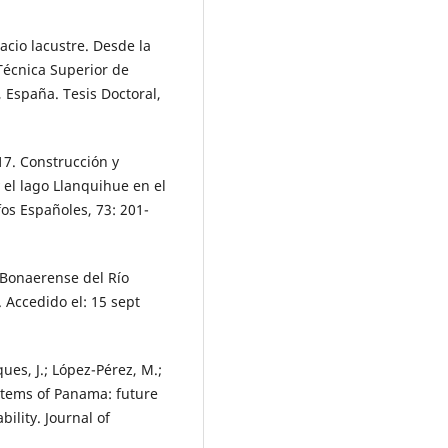
acio lacustre. Desde la
Técnica Superior de
 España. Tesis Doctoral,
17. Construcción y
 el lago Llanquihue en el
fos Españoles, 73: 201-
 Bonaerense del Río
. Accedido el: 15 sept
ques, J.; López-Pérez, M.;
ystems of Panama: future
bility. Journal of