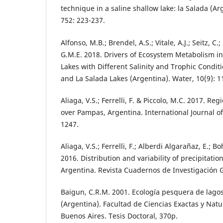
technique in a saline shallow lake: la Salada (Ar
752: 223-237.
Alfonso, M.B.; Brendel, A.S.; Vitale, A.J.; Seitz, C.;
G.M.E. 2018. Drivers of Ecosystem Metabolism 
Lakes with Different Salinity and Trophic Condi
and La Salada Lakes (Argentina). Water, 10(9): 1
Aliaga, V.S.; Ferrelli, F. & Piccolo, M.C. 2017. Reg
over Pampas, Argentina. International Journal of
1247.
Aliaga, V.S.; Ferrelli, F.; Alberdi Algarañaz, E.; B
2016. Distribution and variability of precipitati
Argentina. Revista Cuadernos de Investigación G
Baigun, C.R.M. 2001. Ecología pesquera de lago
(Argentina). Facultad de Ciencias Exactas y Natu
Buenos Aires. Tesis Doctoral, 370p.