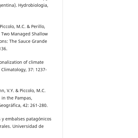
gentina). Hydrobiologia,
 Piccolo, M.C. & Perillo,
in Two Managed Shallow
tions: The Sauce Grande
136.
ionalization of climate
 Climatology, 37: 1237-
ohn, V.Y. & Piccolo, M.C.
on in the Pampas,
eográfica, 42: 261-280.
s y embalses patagónicos
rales. Universidad de