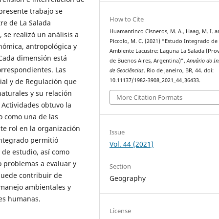
 presente trabajo se
How to Cite
re de La Salada
Huamantinco Cisneros, M. A., Haag, M. I. 
 se realizó un análisis a
Piccolo, M. C. (2021) “Estudo Integrado d
onómica, antropológica y
Ambiente Lacustre: Laguna La Salada (Prov
Cada dimensión está
de Buenos Aires, Argentina)”,
Anuário do In
orrespondientes. Las
de Geociências
. Rio de Janeiro, BR, 44. doi:
10.11137/1982-3908_2021_44_36433.
cial y de Regulación que
aturales y su relación
More Citation Formats
z Actividades obtuvo la
mo como una de las
e rol en la organización
Issue
integrado permitió
Vol. 44 (2021)
a de estudio, así como
o problemas a evaluar y
Section
 puede contribuir de
Geography
 manejo ambientales y
ades humanas.
License