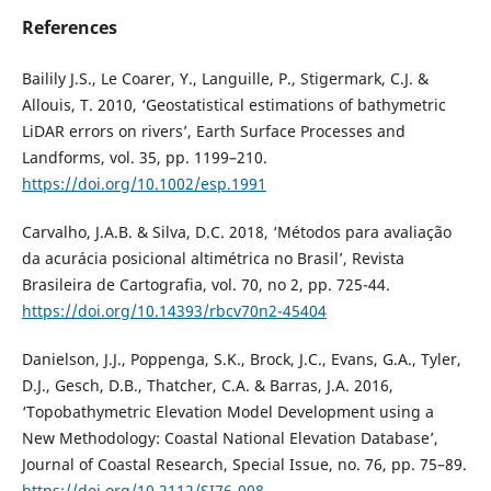
References
Bailily J.S., Le Coarer, Y., Languille, P., Stigermark, C.J. &
Allouis, T. 2010, ‘Geostatistical estimations of bathymetric
LiDAR errors on rivers’, Earth Surface Processes and
Landforms, vol. 35, pp. 1199–210.
https://doi.org/10.1002/esp.1991
Carvalho, J.A.B. & Silva, D.C. 2018, ‘Métodos para avaliação
da acurácia posicional altimétrica no Brasil’, Revista
Brasileira de Cartografia, vol. 70, no 2, pp. 725-44.
https://doi.org/10.14393/rbcv70n2-45404
Danielson, J.J., Poppenga, S.K., Brock, J.C., Evans, G.A., Tyler,
D.J., Gesch, D.B., Thatcher, C.A. & Barras, J.A. 2016,
‘Topobathymetric Elevation Model Development using a
New Methodology: Coastal National Elevation Database’,
Journal of Coastal Research, Special Issue, no. 76, pp. 75–89.
https://doi.org/10.2112/SI76-008