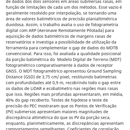
de dados dos dois sensores em áreas submersas rasas, em
função de limitações de cada um dos métodos. Esse vazio é
geralmente resolvido por interpolação, se tornando uma
área de valores batimétricos de precisão planialtimétrica
duvidosa. Assim, o trabalho avalia o uso de fotogrametria
digital com ARP (Aeronave Remotamente Pilotada) para
aquisição de dados batimétricos de margens rasas de
reservatórios e investiga a possibilidade de utilização da
ferramenta para complementar o gap de dados do MDTB
convencional. Para isso, foi avaliada a qualidade posicional
da porção batimétrica do Modelo Digital de Terreno (MDT)
fotogramétrico comparativamente à dados de receptor
GNSS. O MDT fotogramétrico apresentou Ground Sampling
Distance (GSD) de 3,75 cm/ pixel, restituindo batimetrias
com profundidades até 0,9 m, recobrindo todo o gap entre
os dados de LiDAR e ecobatímetro nas regiões mais rasas
que isso. Regiões mais profundas apresentaram, em média,
40% do gap recoberto. Testes de hipótese e teste de
precisão do PEC mostraram que os Pontos de Verificação
(PV) submersos apresentam maiores magnitudes de
discrepância altimétrica do que os PV da porção seca,
enquanto, planimetricamente, as discrepâncias apresentam
comportamentos semelhantes. Coeficientes de correlação