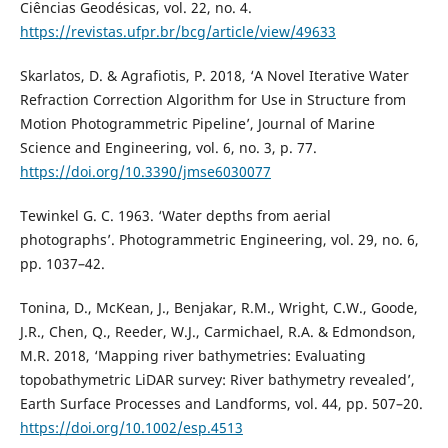
Ciências Geodésicas, vol. 22, no. 4.
https://revistas.ufpr.br/bcg/article/view/49633
Skarlatos, D. & Agrafiotis, P. 2018, ‘A Novel Iterative Water
Refraction Correction Algorithm for Use in Structure from
Motion Photogrammetric Pipeline’, Journal of Marine
Science and Engineering, vol. 6, no. 3, p. 77.
https://doi.org/10.3390/jmse6030077
Tewinkel G. C. 1963. ‘Water depths from aerial
photographs’. Photogrammetric Engineering, vol. 29, no. 6,
pp. 1037–42.
Tonina, D., McKean, J., Benjakar, R.M., Wright, C.W., Goode,
J.R., Chen, Q., Reeder, W.J., Carmichael, R.A. & Edmondson,
M.R. 2018, ‘Mapping river bathymetries: Evaluating
topobathymetric LiDAR survey: River bathymetry revealed’,
Earth Surface Processes and Landforms, vol. 44, pp. 507–20.
https://doi.org/10.1002/esp.4513