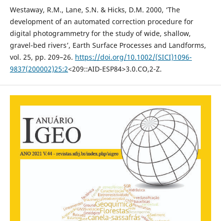
Westaway, R.M., Lane, S.N. & Hicks, D.M. 2000, ‘The
development of an automated correction procedure for
digital photogrammetry for the study of wide, shallow,
gravel-bed rivers’, Earth Surface Processes and Landforms,
vol. 25, pp. 209–26.
https://doi.org/10.1002/(SICI)1096-
9837(200002)25:2
<209::AID-ESP84>3.0.CO,2-Z.