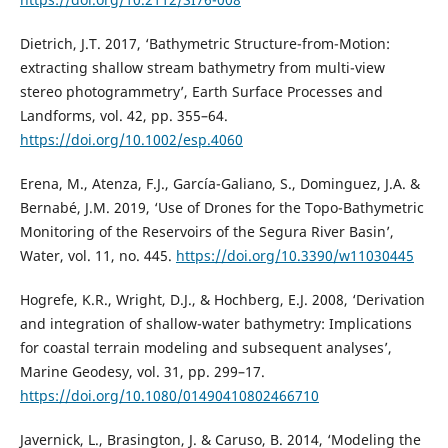
Dietrich, J.T. 2017, ‘Bathymetric Structure-from-Motion:
extracting shallow stream bathymetry from multi-view
stereo photogrammetry’, Earth Surface Processes and
Landforms, vol. 42, pp. 355–64.
https://doi.org/10.1002/esp.4060
Erena, M., Atenza, F.J., García-Galiano, S., Dominguez, J.A. &
Bernabé, J.M. 2019, ‘Use of Drones for the Topo-Bathymetric
Monitoring of the Reservoirs of the Segura River Basin’,
Water, vol. 11, no. 445.
https://doi.org/10.3390/w11030445
Hogrefe, K.R., Wright, D.J., & Hochberg, E.J. 2008, ‘Derivation
and integration of shallow-water bathymetry: Implications
for coastal terrain modeling and subsequent analyses’,
Marine Geodesy, vol. 31, pp. 299–17.
https://doi.org/10.1080/01490410802466710
Javernick, L., Brasington, J. & Caruso, B. 2014, ‘Modeling the