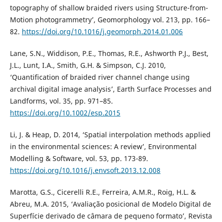
topography of shallow braided rivers using Structure-from-
Motion photogrammetry’, Geomorphology vol. 213, pp. 166–
82.
https://doi.org/10.1016/j.geomorph.2014.01.006
Lane, S.N., Widdison, P.E., Thomas, R.E., Ashworth P.J., Best,
J.L., Lunt, I.A., Smith, G.H. & Simpson, C.J. 2010,
‘Quantification of braided river channel change using
archival digital image analysis’, Earth Surface Processes and
Landforms, vol. 35, pp. 971–85.
https://doi.org/10.1002/esp.2015
Li, J. & Heap, D. 2014, ‘Spatial interpolation methods applied
in the environmental sciences: A review’, Environmental
Modelling & Software, vol. 53, pp. 173-89.
https://doi.org/10.1016/j.envsoft.2013.12.008
Marotta, G.S., Cicerelli R.E., Ferreira, A.M.R., Roig, H.L. &
Abreu, M.A. 2015, ‘Avaliação posicional de Modelo Digital de
Superfície derivado de câmara de pequeno formato’, Revista