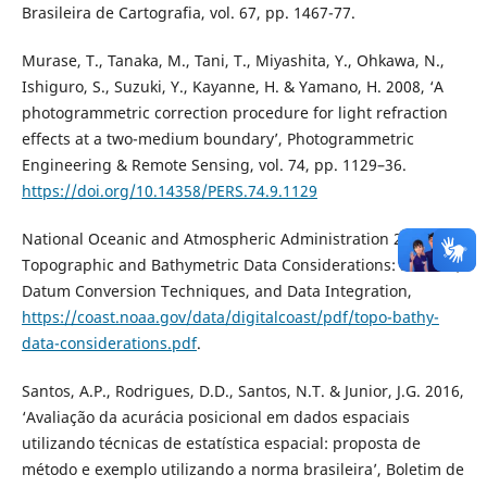
Brasileira de Cartografia, vol. 67, pp. 1467-77.
Murase, T., Tanaka, M., Tani, T., Miyashita, Y., Ohkawa, N.,
Ishiguro, S., Suzuki, Y., Kayanne, H. & Yamano, H. 2008, ‘A
photogrammetric correction procedure for light refraction
effects at a two-medium boundary’, Photogrammetric
Engineering & Remote Sensing, vol. 74, pp. 1129–36.
https://doi.org/10.14358/PERS.74.9.1129
National Oceanic and Atmospheric Administration 2007,
Topographic and Bathymetric Data Considerations: Datums,
Datum Conversion Techniques, and Data Integration,
https://coast.noaa.gov/data/digitalcoast/pdf/topo-bathy-
data-considerations.pdf
.
Santos, A.P., Rodrigues, D.D., Santos, N.T. & Junior, J.G. 2016,
‘Avaliação da acurácia posicional em dados espaciais
utilizando técnicas de estatística espacial: proposta de
método e exemplo utilizando a norma brasileira’, Boletim de