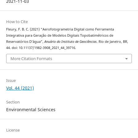
2021-11-03
How to Cite
Fleury, F. B. C. (2021) “Aerofotogrametria Digital como Ferramenta
Integrativa para Geração de Modelos Digitais Topobatimétricos de
Reservatórios D’água”,
Anuário do Instituto de Geociências
. Rio de Janeiro, BR,
44. doi: 10.11137/1982-3908_2021_44_39716.
More Citation Formats
Issue
Vol. 44 (2021)
Section
Environmental Sciences
License