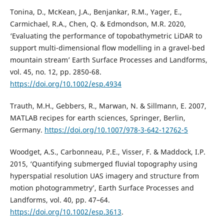
Tonina, D., McKean, J.A., Benjankar, R.M., Yager, E.,
Carmichael, R.A., Chen, Q. & Edmondson, M.R. 2020,
‘Evaluating the performance of topobathymetric LiDAR to
support multi-dimensional flow modelling in a gravel-bed
mountain stream’ Earth Surface Processes and Landforms,
vol. 45, no. 12, pp. 2850-68.
https://doi.org/10.1002/esp.4934
Trauth, M.H., Gebbers, R., Marwan, N. & Sillmann, E. 2007,
MATLAB recipes for earth sciences, Springer, Berlin,
Germany.
https://doi.org/10.1007/978-3-642-12762-5
Woodget, A.S., Carbonneau, P.E., Visser, F. & Maddock, I.P.
2015, ‘Quantifying submerged fluvial topography using
hyperspatial resolution UAS imagery and structure from
motion photogrammetry’, Earth Surface Processes and
Landforms, vol. 40, pp. 47–64.
https://doi.org/10.1002/esp.3613
.