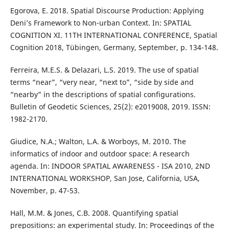
Egorova, E. 2018. Spatial Discourse Production: Applying
Deni’s Framework to Non-urban Context. In: SPATIAL
COGNITION XI. 11TH INTERNATIONAL CONFERENCE, Spatial
Cognition 2018, Tübingen, Germany, September, p. 134-148.
Ferreira, M.E.S. & Delazari, L.S. 2019. The use of spatial
terms “near”, “very near, “next to”, “side by side and
“nearby” in the descriptions of spatial configurations.
Bulletin of Geodetic Sciences, 25(2): e2019008, 2019. ISSN:
1982-2170.
Giudice, N.A.; Walton, L.A. & Worboys, M. 2010. The
informatics of indoor and outdoor space: A research
agenda. In: INDOOR SPATIAL AWARENESS - ISA 2010, 2ND
INTERNATIONAL WORKSHOP, San Jose, California, USA,
November, p. 47-53.
Hall, M.M. & Jones, C.B. 2008. Quantifying spatial
prepositions: an experimental study. In: Proceedings of the