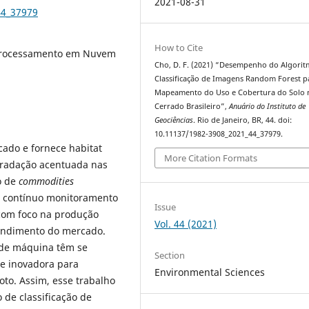
2021-08-31
44_37979
How to Cite
 Processamento em Nuvem
Cho, D. F. (2021) “Desempenho do Algori
Classificação de Imagens Random Forest p
Mapeamento do Uso e Cobertura do Solo 
Cerrado Brasileiro”,
Anuário do Instituto de
Geociências
. Rio de Janeiro, BR, 44. doi:
10.11137/1982-3908_2021_44_37979.
cado e fornece habitat
More Citation Formats
gradação acentuada nas
o de
commodities
de contínuo monitoramento
Issue
 com foco na produção
Vol. 44 (2021)
tendimento do mercado.
 de máquina têm se
Section
e inovadora para
Environmental Sciences
to. Assim, esse trabalho
o de classificação de