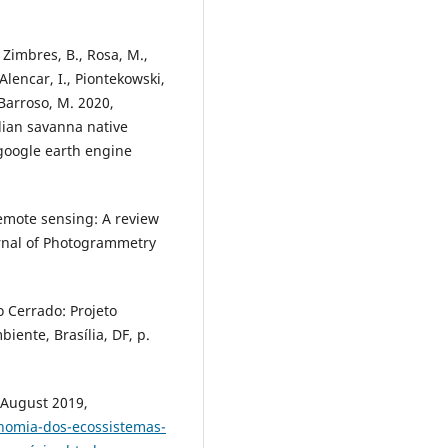
, Zimbres, B., Rosa, M.,
, Alencar, I., Piontekowski,
 Barroso, M. 2020,
lian savanna native
 google earth engine
remote sensing: A review
urnal of Photogrammetry
 Cerrado: Projeto
iente, Brasília, DF, p.
 August 2019,
nomia-dos-ecossistemas-