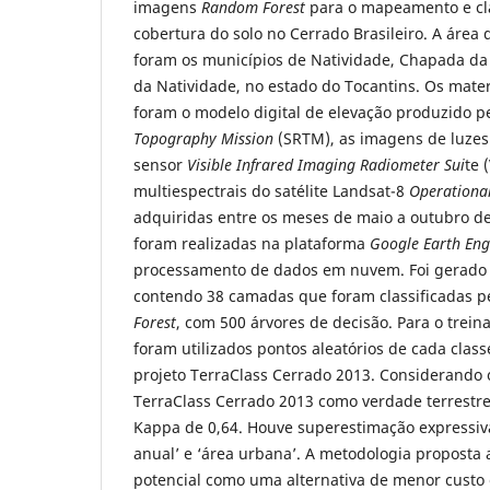
imagens
Random Forest
para o mapeamento e cla
cobertura do solo no Cerrado Brasileiro. A área
foram os municípios de Natividade, Chapada da 
da Natividade, no estado do Tocantins. Os mater
foram o modelo digital de elevação produzido 
Topography Mission
(SRTM), as imagens de luzes
sensor
Visible Infrared Imaging Radiometer Sui
te 
multiespectrais do satélite Landsat-8
Operationa
adquiridas entre os meses de maio a outubro de
foram realizadas na plataforma
Google Earth Eng
processamento de dados em nuvem. Foi gerado
contendo 38 camadas que foram classificadas p
Forest
, com 500 árvores de decisão. Para o trein
foram utilizados pontos aleatórios de cada cla
projeto TerraClass Cerrado 2013. Considerand
TerraClass Cerrado 2013 como verdade terrestre
Kappa de 0,64. Houve superestimação expressiva
anual’ e ‘área urbana’. A metodologia propost
potencial como uma alternativa de menor custo