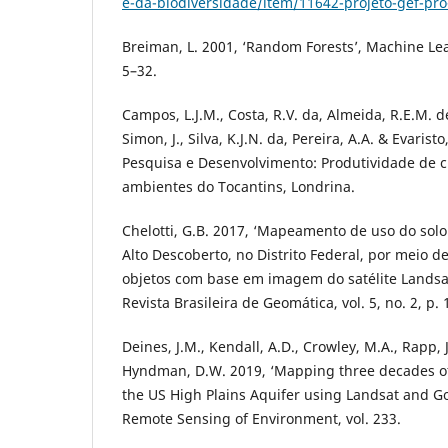
e-da-biodiversidade/item/11642-projeto-gef-pró
Breiman, L. 2001, ‘Random Forests’, Machine Lear
5–32.
Campos, L.J.M., Costa, R.V. da, Almeida, R.E.M. de
Simon, J., Silva, K.J.N. da, Pereira, A.A. & Evarist
Pesquisa e Desenvolvimento: Produtividade de cu
ambientes do Tocantins, Londrina.
Chelotti, G.B. 2017, ‘Mapeamento de uso do solo
Alto Descoberto, no Distrito Federal, por meio de
objetos com base em imagem do satélite Landsat 
Revista Brasileira de Geomática, vol. 5, no. 2, p. 
Deines, J.M., Kendall, A.D., Crowley, M.A., Rapp, J.
Hyndman, D.W. 2019, ‘Mapping three decades of 
the US High Plains Aquifer using Landsat and Go
Remote Sensing of Environment, vol. 233.