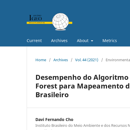
Current
Archives
About
Metrics
Home
/
Archives
/
Vol. 44 (2021)
/
Environmental
Desempenho do Algoritmo 
Forest para Mapeamento do
Brasileiro
Davi Fernando Cho
Instituto Brasileiro do Meio Ambiente e dos Recursos N