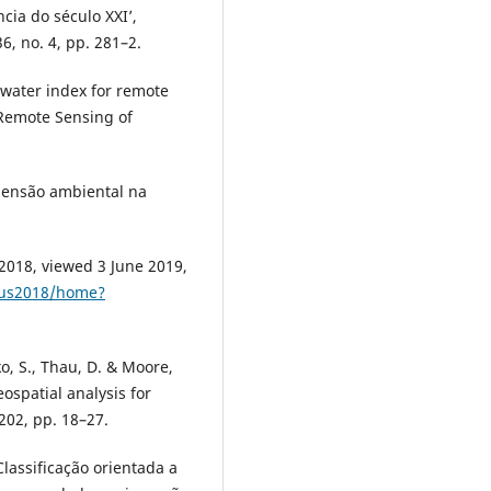
cia do século XXI’,
36, no. 4, pp. 281–2.
 water index for remote
 Remote Sensing of
dimensão ambiental na
2018, viewed 3 June 2019,
eeus2018/home?
o, S., Thau, D. & Moore,
ospatial analysis for
202, pp. 18–27.
‘Classificação orientada a