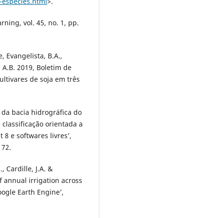
-espécies.html
>.
ning, vol. 45, no. 1, pp.
, Evangelista, B.A.,
o, A.B. 2019, Boletim de
ltivares de soja em três
 da bacia hidrográfica do
 classificação orientada a
8 e softwares livres’,
172.
, Cardille, J.A. &
annual irrigation across
ogle Earth Engine’,