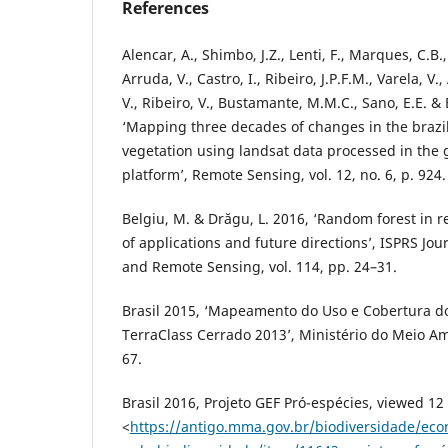
References
Alencar, A., Shimbo, J.Z., Lenti, F., Marques, C.B.
Arruda, V., Castro, I., Ribeiro, J.P.F.M., Varela, V.
V., Ribeiro, V., Bustamante, M.M.C., Sano, E.E. &
‘Mapping three decades of changes in the brazi
vegetation using landsat data processed in the
platform’, Remote Sensing, vol. 12, no. 6, p. 924.
Belgiu, M. & Drăgu, L. 2016, ‘Random forest in 
of applications and future directions’, ISPRS Jo
and Remote Sensing, vol. 114, pp. 24–31.
Brasil 2015, ‘Mapeamento do Uso e Cobertura do
TerraClass Cerrado 2013’, Ministério do Meio Amb
67.
Brasil 2016, Projeto GEF Pró-espécies, viewed 12
<
https://antigo.mma.gov.br/biodiversidade/eco