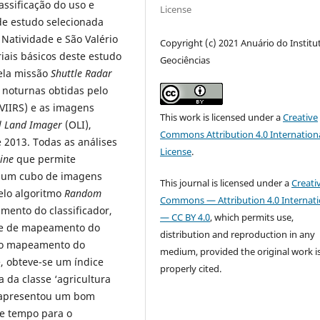
ssificação do uso e
License
 de estudo selecionada
Natividade e São Valério
Copyright (c) 2021 Anuário do Institu
iais básicos deste estudo
Geociências
pela missão
Shuttle Radar
 noturnas obtidas pelo
(VIIRS) e as imagens
This work is licensed under a
Creative
l Land Imager
(OLI),
Commons Attribution 4.0 Internation
 2013. Todas as análises
License
.
ine
que permite
 um cubo de imagens
This journal is licensed under a
Creati
elo algoritmo
Random
Commons — Attribution 4.0 Internati
amento do classificador,
— CC BY 4.0
, which permits use,
sse de mapeamento do
distribution and reproduction in any
o o mapeamento do
medium, provided the original work i
, obteve-se um índice
properly cited.
 da classe ‘agricultura
a apresentou um bom
 e tempo para o