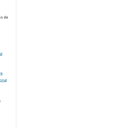
to de
al
ve
onal
s