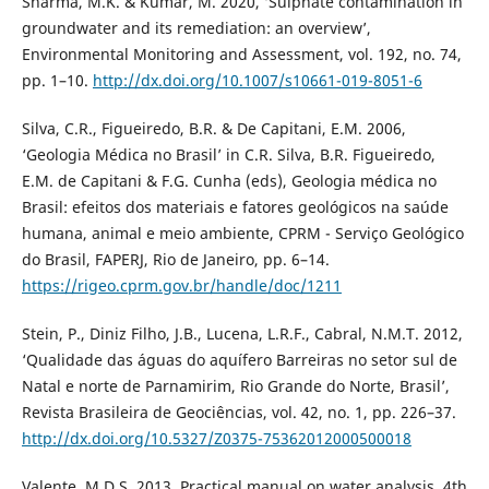
Sharma, M.K. & Kumar, M. 2020, ‘Sulphate contamination in
groundwater and its remediation: an overview’,
Environmental Monitoring and Assessment, vol. 192, no. 74,
pp. 1–10.
http://dx.doi.org/10.1007/s10661-019-8051-6
Silva, C.R., Figueiredo, B.R. & De Capitani, E.M. 2006,
‘Geologia Médica no Brasil’ in C.R. Silva, B.R. Figueiredo,
E.M. de Capitani & F.G. Cunha (eds), Geologia médica no
Brasil: efeitos dos materiais e fatores geológicos na saúde
humana, animal e meio ambiente, CPRM - Serviço Geológico
do Brasil, FAPERJ, Rio de Janeiro, pp. 6–14.
https://rigeo.cprm.gov.br/handle/doc/1211
Stein, P., Diniz Filho, J.B., Lucena, L.R.F., Cabral, N.M.T. 2012,
‘Qualidade das águas do aquífero Barreiras no setor sul de
Natal e norte de Parnamirim, Rio Grande do Norte, Brasil’,
Revista Brasileira de Geociências, vol. 42, no. 1, pp. 226–37.
http://dx.doi.org/10.5327/Z0375-75362012000500018
Valente, M.D.S. 2013, Practical manual on water analysis, 4th