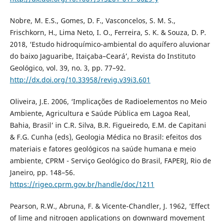
Nobre, M. E.S., Gomes, D. F., Vasconcelos, S. M. S.,
Frischkorn, H., Lima Neto, I. O., Ferreira, S. K. & Souza, D. P.
2018, ‘Estudo hidroquímico-ambiental do aquífero aluvionar
do baixo Jaguaribe, Itaiçaba–Ceará’, Revista do Instituto
Geológico, vol. 39, no. 3, pp. 77–92.
http://dx.doi.org/10.33958/revig.v39i3.601
Oliveira, J.E. 2006, ‘Implicações de Radioelementos no Meio
Ambiente, Agricultura e Saúde Pública em Lagoa Real,
Bahia, Brasil’ in C.R. Silva, B.R. Figueiredo, E.M. de Capitani
& F.G. Cunha (eds), Geologia Médica no Brasil: efeitos dos
materiais e fatores geológicos na saúde humana e meio
ambiente, CPRM - Serviço Geológico do Brasil, FAPERJ, Rio de
Janeiro, pp. 148–56.
https://rigeo.cprm.gov.br/handle/doc/1211
Pearson, R.W., Abruna, F. & Vicente-Chandler, J. 1962, ‘Effect
of lime and nitrogen applications on downward movement