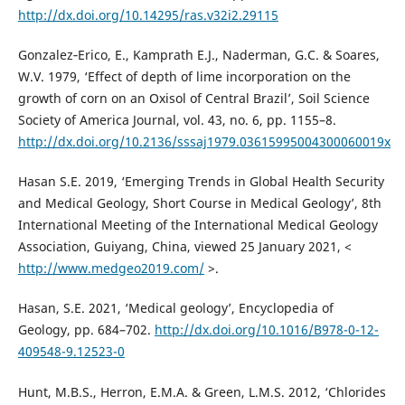
http://dx.doi.org/10.14295/ras.v32i2.29115
Gonzalez‐Erico, E., Kamprath E.J., Naderman, G.C. & Soares,
W.V. 1979, ‘Effect of depth of lime incorporation on the
growth of corn on an Oxisol of Central Brazil’, Soil Science
Society of America Journal, vol. 43, no. 6, pp. 1155–8.
http://dx.doi.org/10.2136/sssaj1979.03615995004300060019x
Hasan S.E. 2019, ‘Emerging Trends in Global Health Security
and Medical Geology, Short Course in Medical Geology’, 8th
International Meeting of the International Medical Geology
Association, Guiyang, China, viewed 25 January 2021, <
http://www.medgeo2019.com/
>.
Hasan, S.E. 2021, ‘Medical geology’, Encyclopedia of
Geology, pp. 684–702.
http://dx.doi.org/10.1016/B978-0-12-
409548-9.12523-0
Hunt, M.B.S., Herron, E.M.A. & Green, L.M.S. 2012, ‘Chlorides