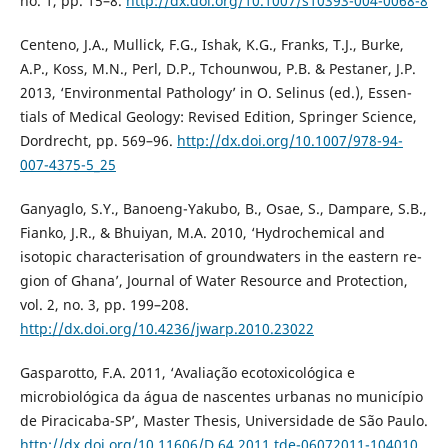
no. 1, pp. 15–8.
http://dx.doi.org/10.1007/s10393-004-0068-8
Centeno, J.A., Mullick, F.G., Ishak, K.G., Franks, T.J., Burke,
A.P., Koss, M.N., Perl, D.P., Tchounwou, P.B. & Pestaner, J.P.
2013, ‘Environmental Pathology’ in O. Selinus (ed.), Essen-
tials of Medical Geology: Revised Edition, Springer Science,
Dordrecht, pp. 569–96.
http://dx.doi.org/10.1007/978-94-
007-4375-5_25
Ganyaglo, S.Y., Banoeng-Yakubo, B., Osae, S., Dampare, S.B.,
Fianko, J.R., & Bhuiyan, M.A. 2010, ‘Hydrochemical and
isotopic characterisation of groundwaters in the eastern re-
gion of Ghana’, Journal of Water Resource and Protection,
vol. 2, no. 3, pp. 199–208.
http://dx.doi.org/10.4236/jwarp.2010.23022
Gasparotto, F.A. 2011, ‘Avaliação ecotoxicológica e
microbiológica da água de nascentes urbanas no município
de Piracicaba-SP’, Master Thesis, Universidade de São Paulo.
http://dx.doi.org/10.11606/D.64.2011.tde-06072011-104010