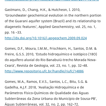
Gastmans, D., Chang, H.K., & Hutcheon, I. 2010,
‘Groundwater geochemical evolution in the northern portion
of the Guarani aquifer system (Brazil) and its relationship to
diagenetic features’, Applied Geochemistry, vol. 25, no. 1,
pp. 16 –33.
http://dx.doi.org/10.1016/j.apgeochem.2009.09.024
Gomes, D.F., Moura, I.M.M., Frischkorn, H., Santos, D.M. &
Freire, G.S.S. 2010, ‘Estudo hidroquímico e isotópico (18O)
do aquífero aluvial do Rio Banabuiú-trecho Morada Nova-
Ceará’, Revista de Geologia, vol. 23, no. 1, pp. 32–48.
http://www.repositorio.ufc.br/handle/riufc/14886
Gomes, M.A., Ramos, E.V.S., Santos, L.C., Bitu, S.G. &
Gadelha, A.J.F. 2018, ‘Avaliação Hidroquímica e de
Parâmetros Físico-Químicos de Qualidade das Águas
Subterrâneas da Zona Urbana do Município de Sousa-PB’,
Águas Subterrâneas, vol. 32, no. 2, pp. 162–72.