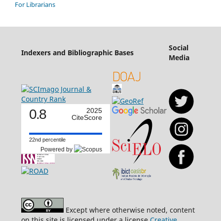
For Librarians
Social
Indexers and Bibliographic Bases
Media
0.8
2025
CiteScore
22nd percentile
Powered by
Except where otherwise noted, content
on this site is licensed under a license
Creative