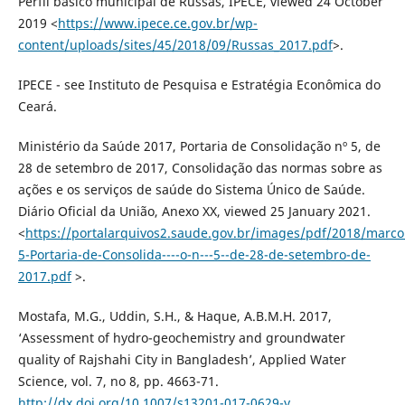
Perfil básico municipal de Russas, IPECE, viewed 24 October
2019 <
https://www.ipece.ce.gov.br/wp-
content/uploads/sites/45/2018/09/Russas_2017.pdf
>.
IPECE - see Instituto de Pesquisa e Estratégia Econômica do
Ceará.
Ministério da Saúde 2017, Portaria de Consolidação nº 5, de
28 de setembro de 2017, Consolidação das normas sobre as
ações e os serviços de saúde do Sistema Único de Saúde.
Diário Oficial da União, Anexo XX, viewed 25 January 2021.
<
https://portalarquivos2.saude.gov.br/images/pdf/2018/marc
5-Portaria-de-Consolida----o-n---5--de-28-de-setembro-de-
2017.pdf
>.
Mostafa, M.G., Uddin, S.H., & Haque, A.B.M.H. 2017,
‘Assessment of hydro-geochemistry and groundwater
quality of Rajshahi City in Bangladesh’, Applied Water
Science, vol. 7, no 8, pp. 4663-71.
http://dx.doi.org/10.1007/s13201-017-0629-y