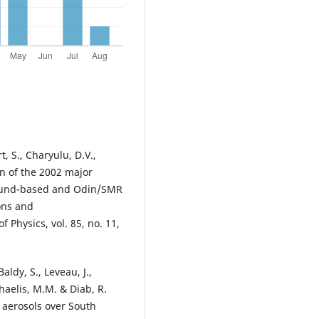
, S., Charyulu, D.V.,
n of the 2002 major
ound-based and Odin/SMR
ons and
 Physics, vol. 85, no. 11,
Baldy, S., Leveau, J.,
haelis, M.M. & Diab, R.
 aerosols over South