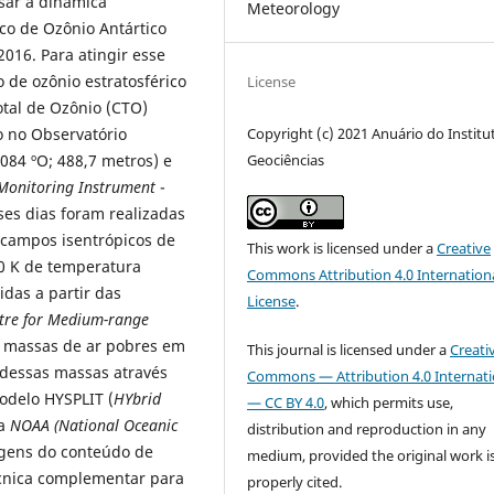
isar a dinâmica
Meteorology
aco de Ozônio Antártico
2016. Para atingir esse
 de ozônio estratosférico
License
tal de Ozônio (CTO)
o no Observatório
Copyright (c) 2021 Anuário do Institu
084 ºO; 488,7 metros) e
Geociências
Monitoring Instrument
-
ses dias foram realizadas
 campos isentrópicos de
This work is licensed under a
Creative
00 K de temperatura
Commons Attribution 4.0 Internation
idas a partir das
License
.
tre for Medium-range
as massas de ar pobres em
This journal is licensed under a
Creati
 dessas massas através
Commons — Attribution 4.0 Internati
modelo HYSPLIT (
HYbrid
— CC BY 4.0
, which permits use,
a
NOAA (National Oceanic
distribution and reproduction in any
agens do conteúdo de
medium, provided the original work i
écnica complementar para
properly cited.