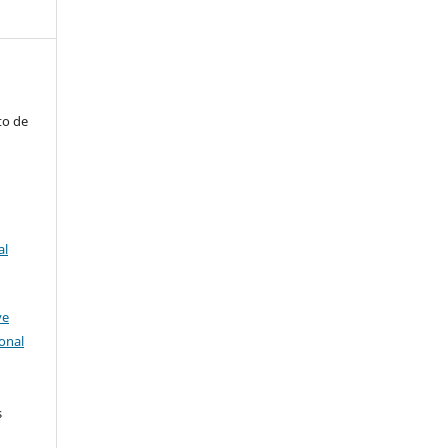
to de
al
ve
onal
s