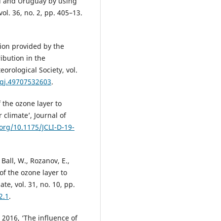
il and Uruguay by using
ol. 36, no. 2, pp. 405–13.
tion provided by the
bution in the
eorological Society, vol.
/qj.49707532603
.
 the ozone layer to
climate’, Journal of
.org/10.1175/JCLI-D-19-
 Ball, W., Rozanov, E.,
of the ozone layer to
e, vol. 31, no. 10, pp.
2.1
.
2016, ‘The influence of