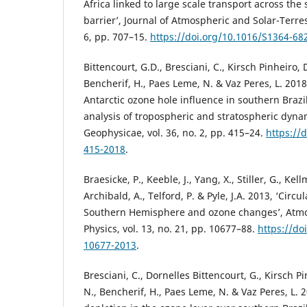
Africa linked to large scale transport across the
barrier’, Journal of Atmospheric and Solar-Terrest
6, pp. 707–15.
https://doi.org/10.1016/S1364-68
Bittencourt, G.D., Bresciani, C., Kirsch Pinheiro, 
Bencherif, H., Paes Leme, N. & Vaz Peres, L. 2018
Antarctic ozone hole influence in southern Brazi
analysis of tropospheric and stratospheric dyna
Geophysicae, vol. 36, no. 2, pp. 415–24.
https://
415-2018
.
Braesicke, P., Keeble, J., Yang, X., Stiller, G., Ke
Archibald, A., Telford, P. & Pyle, J.A. 2013, ‘Circ
Southern Hemisphere and ozone changes’, Atm
Physics, vol. 13, no. 21, pp. 10677–88.
https://do
10677-2013
.
Bresciani, C., Dornelles Bittencourt, G., Kirsch P
N., Bencherif, H., Paes Leme, N. & Vaz Peres, L. 2