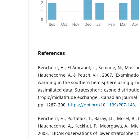
References
Bencherif, H., El Amraoul, L., Semane, N., Massart
Hauchecorne, A. & Peuch, V.H. 2007, ‘Examinatio
warming in the southern hemisphere using gr
assimilated data: Stratospheric ozone distributi
tropic/midlatitude exchange’, Canadian Journal of
pp. 1287–300.
https://doi.org/10.1139/P07-143
.
Bencherif, H., Portafaix, T., Baray, J.L., Morel, B., 
Hauchecorne, A., Keckhut, P., Moorgawa, A., Mic
2003, ‘LIDAR observations of lower stratospheric