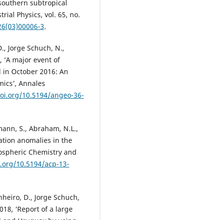
 southern subtropical
rial Physics, vol. 65, no.
26(03)00006-3
.
D., Jorge Schuch, N.,
, ‘A major event of
l in October 2016: An
mics’, Annales
doi.org/10.5194/angeo-36-
llmann, S., Abraham, N.L.,
ulation anomalies in the
ospheric Chemistry and
i.org/10.5194/acp-13-
inheiro, D., Jorge Schuch,
018, ‘Report of a large