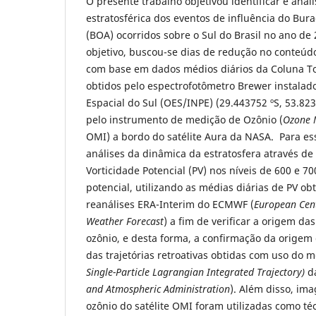
O presente trabalho objetivou identificar e anal
estratosférica dos eventos de influência do Bur
(BOA) ocorridos sobre o Sul do Brasil no ano de 
objetivo, buscou-se dias de redução no conteúdo
com base em dados médios diários da Coluna To
obtidos pelo espectrofotômetro Brewer instalad
Espacial do Sul (OES/INPE) (29.443752 ºS, 53.823
pelo instrumento de medição de Ozônio (
Ozone 
OMI) a bordo do satélite Aura da NASA. Para es
análises da dinâmica da estratosfera através de
Vorticidade Potencial (PV) nos níveis de 600 e 7
potencial, utilizando as médias diárias de PV obt
reanálises ERA-Interim do ECMWF (
European Cen
Weather Forecast
) a fim de verificar a origem d
ozônio, e desta forma, a confirmação da origem
das trajetórias retroativas obtidas com uso do 
Single-Particle Lagrangian Integrated Trajectory)
d
and Atmospheric Administration
). Além disso, im
ozônio do satélite OMI foram utilizadas como t