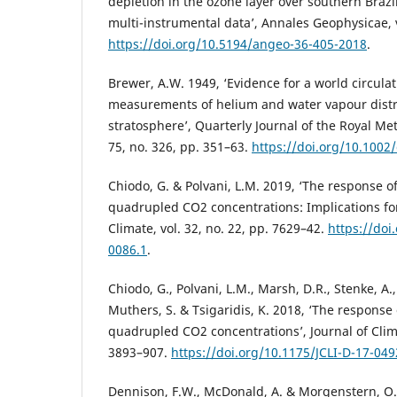
depletion in the ozone layer over southern Braz
multi-instrumental data’, Annales Geophysicae, v
https://doi.org/10.5194/angeo-36-405-2018
.
Brewer, A.W. 1949, ‘Evidence for a world circula
measurements of helium and water vapour distri
stratosphere’, Quarterly Journal of the Royal Met
75, no. 326, pp. 351–63.
https://doi.org/10.1002
Chiodo, G. & Polvani, L.M. 2019, ‘The response of
quadrupled CO2 concentrations: Implications for 
Climate, vol. 32, no. 22, pp. 7629–42.
https://doi
0086.1
.
Chiodo, G., Polvani, L.M., Marsh, D.R., Stenke, A.,
Muthers, S. & Tsigaridis, K. 2018, ‘The response 
quadrupled CO2 concentrations’, Journal of Climat
3893–907.
https://doi.org/10.1175/JCLI-D-17-049
Dennison, F.W., McDonald, A. & Morgenstern, O. 