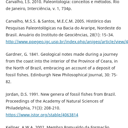
Carvalho, I.S. 2010. Paleontologia: conceitos e métodos. Rio
de Janeiro, Interciência, v. 1, 734p.
Carvalho, M.S.S. & Santos, M.E.C.M. 2005. Histórico das
Pesquisas Paleontológicas na Bacia do Araripe, Nordeste do
Brasil. Anuário do Instituto de Geociências, 28(1): 15–34.
http://www.ppegeo.igc.usp.br/index.php/anigeo/article/view/
Gardner, G. 1841. Geological notes made during a journey
from the coast into the interior of the Province of Ceara, in
the North of Brazil, embracing an account of a deposit of
fossil fishes. Edinburgh New Philosophical Journal, 30: 75-
82.
Jordan, D.S. 1991. New genera of fossil fishes from Brazil.
Proceedings of the Academy of Natural Sciences of
Philadelphia, 71(3): 208-210.
https://www.jstor.org/stable/4063814
Kellner, A.W.A. 2002. Membro Romualdo da Formação