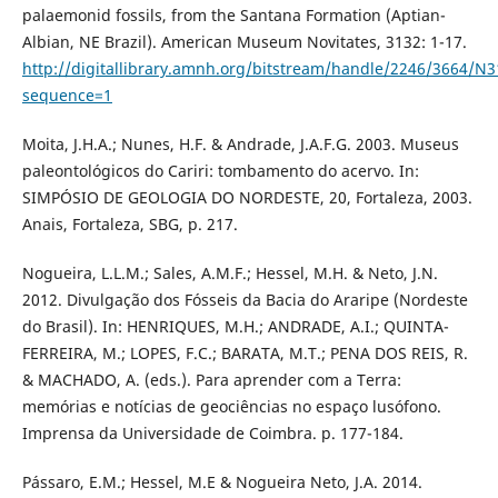
palaemonid fossils, from the Santana Formation (Aptian-
Albian, NE Brazil). American Museum Novitates, 3132: 1-17.
http://digitallibrary.amnh.org/bitstream/handle/2246/3664/N3
sequence=1
Moita, J.H.A.; Nunes, H.F. & Andrade, J.A.F.G. 2003. Museus
paleontológicos do Cariri: tombamento do acervo. In:
SIMPÓSIO DE GEOLOGIA DO NORDESTE, 20, Fortaleza, 2003.
Anais, Fortaleza, SBG, p. 217.
Nogueira, L.L.M.; Sales, A.M.F.; Hessel, M.H. & Neto, J.N.
2012. Divulgação dos Fósseis da Bacia do Araripe (Nordeste
do Brasil). In: HENRIQUES, M.H.; ANDRADE, A.I.; QUINTA-
FERREIRA, M.; LOPES, F.C.; BARATA, M.T.; PENA DOS REIS, R.
& MACHADO, A. (eds.). Para aprender com a Terra:
memórias e notícias de geociências no espaço lusófono.
Imprensa da Universidade de Coimbra. p. 177-184.
Pássaro, E.M.; Hessel, M.E & Nogueira Neto, J.A. 2014.