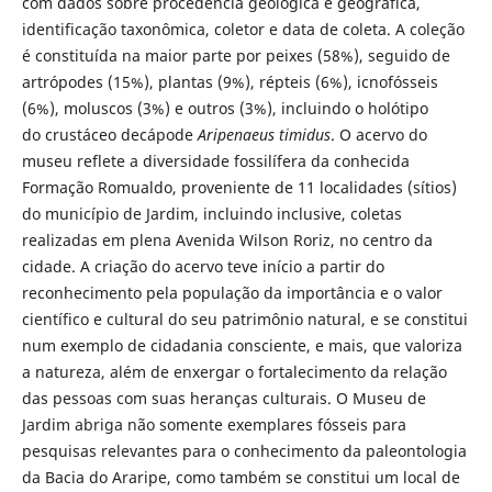
com dados sobre procedência geológica e geográfica,
identificação taxonômica, coletor e data de coleta. A coleção
é constituída na maior parte por peixes (58%), seguido de
artrópodes (15%), plantas (9%), répteis (6%), icnofósseis
(6%), moluscos (3%) e outros (3%), incluindo o holótipo
do crustáceo decápode
Aripenaeus timidus
. O acervo do
museu reflete a diversidade fossilífera da conhecida
Formação Romualdo, proveniente de 11 localidades (sítios)
do município de Jardim, incluindo inclusive, coletas
realizadas em plena Avenida Wilson Roriz, no centro da
cidade. A criação do acervo teve início a partir do
reconhecimento pela população da importância e o valor
científico e cultural do seu patrimônio natural, e se constitui
num exemplo de cidadania consciente, e mais, que valoriza
a natureza, além de enxergar o fortalecimento da relação
das pessoas com suas heranças culturais. O Museu de
Jardim abriga não somente exemplares fósseis para
pesquisas relevantes para o conhecimento da paleontologia
da Bacia do Araripe, como também se constitui um local de