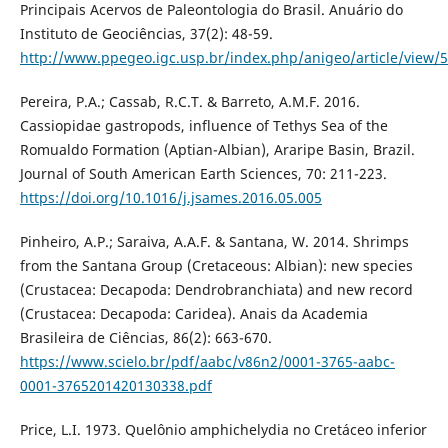
Principais Acervos de Paleontologia do Brasil. Anuário do
Instituto de Geociências, 37(2): 48-59.
http://www.ppegeo.igc.usp.br/index.php/anigeo/article/view/
Pereira, P.A.; Cassab, R.C.T. & Barreto, A.M.F. 2016.
Cassiopidae gastropods, influence of Tethys Sea of the
Romualdo Formation (Aptian-Albian), Araripe Basin, Brazil.
Journal of South American Earth Sciences, 70: 211-223.
https://doi.org/10.1016/j.jsames.2016.05.005
Pinheiro, A.P.; Saraiva, A.A.F. & Santana, W. 2014. Shrimps
from the Santana Group (Cretaceous: Albian): new species
(Crustacea: Decapoda: Dendrobranchiata) and new record
(Crustacea: Decapoda: Caridea). Anais da Academia
Brasileira de Ciências, 86(2): 663-670.
https://www.scielo.br/pdf/aabc/v86n2/0001-3765-aabc-
0001-3765201420130338.pdf
Price, L.I. 1973. Quelônio amphichelydia no Cretáceo inferior