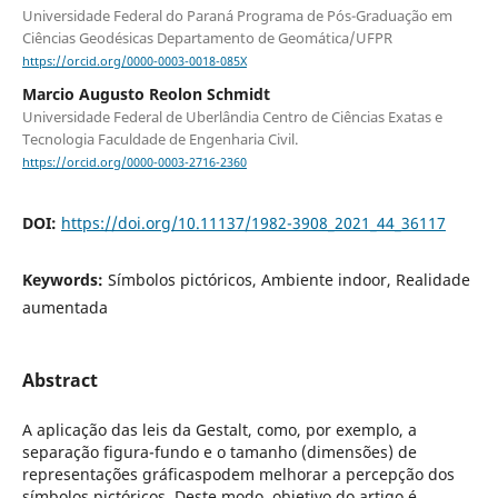
Universidade Federal do Paraná Programa de Pós-Graduação em
Ciências Geodésicas Departamento de Geomática/UFPR
https://orcid.org/0000-0003-0018-085X
Marcio Augusto Reolon Schmidt
Universidade Federal de Uberlândia Centro de Ciências Exatas e
Tecnologia Faculdade de Engenharia Civil.
https://orcid.org/0000-0003-2716-2360
DOI:
https://doi.org/10.11137/1982-3908_2021_44_36117
Keywords:
Símbolos pictóricos, Ambiente indoor, Realidade
aumentada
Abstract
A aplicação das leis da Gestalt, como, por exemplo, a
separação figura-fundo e o tamanho (dimensões) de
representações gráficaspodem melhorar a percepção dos
símbolos pictóricos. Deste modo, objetivo do artigo é