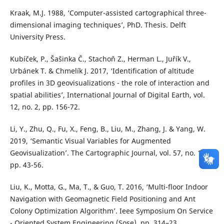
Kraak, M.J. 1988, ‘Computer-assisted cartographical three-
dimensional imaging techniques’, PhD. Thesis. Delft
University Press.
Kubíček, P., Šašinka Č., Stachoň Z., Herman L., Juřík V.,
Urbánek T. & Chmelík J. 2017, ‘Identification of altitude
profiles in 3D geovisualizations - the role of interaction and
spatial abilities’, International Journal of Digital Earth, vol.
12, no. 2, pp. 156-72.
Li, Y., Zhu, Q., Fu, X., Feng, B., Liu, M., Zhang, J. & Yang, W.
2019, ‘Semantic Visual Variables for Augmented
Geovisualization’. The Cartographic Journal, vol. 57, no. 1,
pp. 43-56.
Liu, K., Motta, G., Ma, T., & Guo, T. 2016, ‘Multi-floor Indoor
Navigation with Geomagnetic Field Positioning and Ant
Colony Optimization Algorithm’. Ieee Symposium On Service
- Oriented System Engineering (Sose), pp. 314–23.