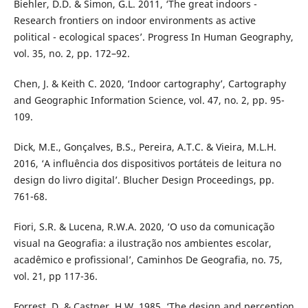
Biehler, D.D. & Simon, G.L. 2011, ‘The great indoors -
Research frontiers on indoor environments as active
political - ecological spaces’. Progress In Human Geography,
vol. 35, no. 2, pp. 172–92.
Chen, J. & Keith C. 2020, ‘Indoor cartography’, Cartography
and Geographic Information Science, vol. 47, no. 2, pp. 95-
109.
Dick, M.E., Gonçalves, B.S., Pereira, A.T.C. & Vieira, M.L.H.
2016, ‘A influência dos dispositivos portáteis de leitura no
design do livro digital’. Blucher Design Proceedings, pp.
761-68.
Fiori, S.R. & Lucena, R.W.A. 2020, ‘O uso da comunicação
visual na Geografia: a ilustração nos ambientes escolar,
acadêmico e profissional’, Caminhos De Geografia, no. 75,
vol. 21, pp 117-36.
Forrest, D. & Castner, H.W. 1985, ‘The design and perception