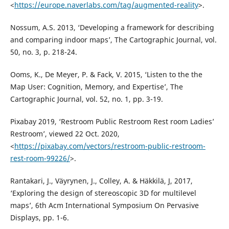
<
https://europe.naverlabs.com/tag/augmented-reality
>.
Nossum, A.S. 2013, ‘Developing a framework for describing
and comparing indoor maps’, The Cartographic Journal, vol.
50, no. 3, p. 218-24.
Ooms, K., De Meyer, P. & Fack, V. 2015, ‘Listen to the the
Map User: Cognition, Memory, and Expertise’, The
Cartographic Journal, vol. 52, no. 1, pp. 3-19.
Pixabay 2019, ‘Restroom Public Restroom Rest room Ladies’
Restroom’, viewed 22 Oct. 2020,
<
https://pixabay.com/vectors/restroom-public-restroom-
rest-room-99226/
>.
Rantakari, J., Väyrynen, J., Colley, A. & Häkkilä, J, 2017,
‘Exploring the design of stereoscopic 3D for multilevel
maps’, 6th Acm International Symposium On Pervasive
Displays, pp. 1-6.