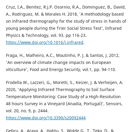
Cruz, I.A., Benitez, R.J.P. Osornio, R.A., Dominguez, B., David,
A., Rodriguez, M. & Morales H. 2018, 'A methodology based
on infrared thermography for the study of stress in hands of
young people during the Trier Social Stress Test', Infrared
Physics & Technology, vol. 93. pp 116-23.
https://www.doi.org/10.1016/j.infrared
.
Fraga, H., Malheiro, A.C., Moutinho, P. J. & Santos, J. 2012,
'An overview of climate change impacts on European
viticulture', Food and Energy Security, vol.1, pp. 94-110.
Frodella W., Lazzeri, G., Moretti, S., Keizer, J. & Verheijen, A.
2020, 'Applying Infrared Thermography to Soil Surface
Temperature Monitoring: Case Study of a High-Resolution
48 hours Survey in a Vineyard (Anadia, Portugal)', Sensors,
vol. 20, no. 9, p. 2444.
https://www.doi.org/10.3390/s20092444
Gebru, A., Araya, A., Habtu, S., Wolde G., T., Teka, D., &