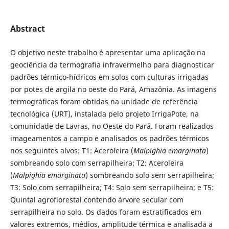
Abstract
O objetivo neste trabalho é apresentar uma aplicação na
geociência da termografia infravermelho para diagnosticar
padrões térmico-hídricos em solos com culturas irrigadas
por potes de argila no oeste do Pará, Amazônia. As imagens
termográficas foram obtidas na unidade de referência
tecnológica (URT), instalada pelo projeto IrrigaPote, na
comunidade de Lavras, no Oeste do Pará. Foram realizados
imageamentos a campo e analisados os padrões térmicos
nos seguintes alvos: T1: Aceroleira (
Malpighia emarginata
)
sombreando solo com serrapilheira; T2: Aceroleira
(
Malpighia emarginata
) sombreando solo sem serrapilheira;
T3: Solo com serrapilheira; T4: Solo sem serrapilheira; e T5:
Quintal agroflorestal contendo árvore secular com
serrapilheira no solo. Os dados foram estratificados em
valores extremos, médios, amplitude térmica e analisada a