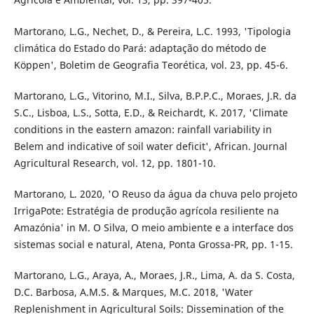
Martorano, L.G., Nechet, D., & Pereira, L.C. 1993, 'Tipologia
climática do Estado do Pará: adaptação do método de
Köppen', Boletim de Geografia Teorética, vol. 23, pp. 45-6.
Martorano, L.G., Vitorino, M.I., Silva, B.P.P.C., Moraes, J.R. da
S.C., Lisboa, L.S., Sotta, E.D., & Reichardt, K. 2017, 'Climate
conditions in the eastern amazon: rainfall variability in
Belem and indicative of soil water deficit', African. Journal
Agricultural Research, vol. 12, pp. 1801-10.
Martorano, L. 2020, 'O Reuso da água da chuva pelo projeto
IrrigaPote: Estratégia de produção agrícola resiliente na
Amazónia' in M. O Silva, O meio ambiente e a interface dos
sistemas social e natural, Atena, Ponta Grossa-PR, pp. 1-15.
Martorano, L.G., Araya, A., Moraes, J.R., Lima, A. da S. Costa,
D.C. Barbosa, A.M.S. & Marques, M.C. 2018, 'Water
Replenishment in Agricultural Soils: Dissemination of the