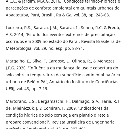
A.C.C. & Jardim, M.A.G. 2016, 'Condições térmico-hídricas e
percepções de conforto ambiental em quintais urbanos de
Abaetetuba, Pará, Brasil', Ra & Ga, vol. 38, pp. 245-68.
Loureiro, R.S., Saraiva, J.M., Saraiva, I., Senna, R.C. & Fredó,
A.S. 2014, 'Estudo dos eventos extremos de precipitação
ocorridos em 2009 no estado do Pará'. Revista Brasileira de
Meteorologia, vol. 29, no. esp. pp. 83-94.
Margalho, E., Silva, T. Cardoso, L., Olinda, R., & Menezes,
J.F.G. 2020, 'Influência da mudança do uso e cobertura do
solo sobre a temperatura da superfície continental na área
urbana de Belém-PA', Anuário do Instituto de Geociências-
UFRJ, vol. 43, pp. 7-19.
Martorano, L.G., Bergamaschi, H., Dalmago, G.A., Faria, R.T.
de, Mielniczuk, J. & Comiran, F. 2009, 'Indicadores da
condição hídrica do solo com soja em plantio direto e
preparo convencional'. Revista Brasileira de Engenharia
Agrícola e Ambiental, vol. 13, pp. 397-405.