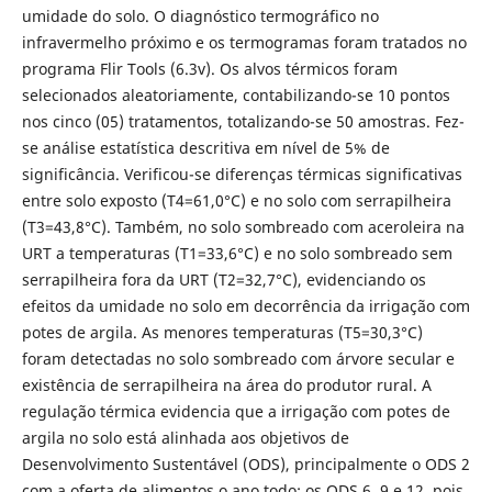
umidade do solo. O diagnóstico termográfico no
infravermelho próximo e os termogramas foram tratados no
programa Flir Tools (6.3v). Os alvos térmicos foram
selecionados aleatoriamente, contabilizando-se 10 pontos
nos cinco (05) tratamentos, totalizando-se 50 amostras. Fez-
se análise estatística descritiva em nível de 5% de
significância. Verificou-se diferenças térmicas significativas
entre solo exposto (T4=61,0°C) e no solo com serrapilheira
(T3=43,8°C). Também, no solo sombreado com aceroleira na
URT a temperaturas (T1=33,6°C) e no solo sombreado sem
serrapilheira fora da URT (T2=32,7°C), evidenciando os
efeitos da umidade no solo em decorrência da irrigação com
potes de argila. As menores temperaturas (T5=30,3°C)
foram detectadas no solo sombreado com árvore secular e
existência de serrapilheira na área do produtor rural. A
regulação térmica evidencia que a irrigação com potes de
argila no solo está alinhada aos objetivos de
Desenvolvimento Sustentável (ODS), principalmente o ODS 2
com a oferta de alimentos o ano todo; os ODS 6, 9 e 12, pois