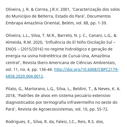
Oliveira, J. R. & Correa, J.R.V. 2001, 'Caracterização dos solos
do Município de Belterra, Estado do Pará’, Documentos
Embrapa Amazônia Oriental, Belém, vol. 88, pp. 1-39.
Oliveira, L.L., Silva, T. M.R., Barreto, N. J. C., Canani, L.G., &
Almeida, R.M. 2020, 'Influência do El Niño Oscilação Sul –
ENOS – (2015/2016) no regime hidrológico e geração de
energia na usina hidrelétrica de Curuá-Una, Amazônia
central', Revista Ibero Americana de Ciências Ambientais,
vol. 11, no. 4, pp. 136-44.
http://doi.org/10.6008/CBPC2179-
6858.2020.004.0012
.
Pilato, G., Martorano, L.G., Silva, L., Beldini, T., & Neves, K. A.
2018, 'Padrões de alvos em sistema pecuário extensivo
diagnosticados por termografia infravermelho no oeste do
Pará', Revista de Agroecossistemas, vol. 10, pp. 55-72.
Rodrigues, E., Silva, R. da, Falesi, I.C., Reis, R.S. dos,