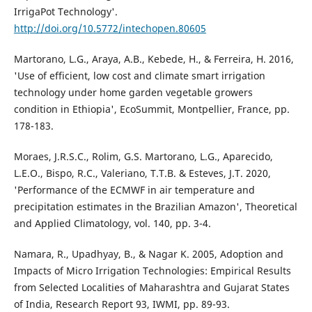
IrrigaPot Technology'.
http://doi.org/10.5772/intechopen.80605
Martorano, L.G., Araya, A.B., Kebede, H., & Ferreira, H. 2016,
'Use of efficient, low cost and climate smart irrigation
technology under home garden vegetable growers
condition in Ethiopia', EcoSummit, Montpellier, France, pp.
178-183.
Moraes, J.R.S.C., Rolim, G.S. Martorano, L.G., Aparecido,
L.E.O., Bispo, R.C., Valeriano, T.T.B. & Esteves, J.T. 2020,
'Performance of the ECMWF in air temperature and
precipitation estimates in the Brazilian Amazon', Theoretical
and Applied Climatology, vol. 140, pp. 3-4.
Namara, R., Upadhyay, B., & Nagar K. 2005, Adoption and
Impacts of Micro Irrigation Technologies: Empirical Results
from Selected Localities of Maharashtra and Gujarat States
of India, Research Report 93, IWMI, pp. 89-93.