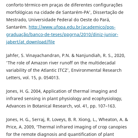
conforto térmico em praças de diferentes configurações
morfológicas na cidade de Santarém-PA', Dissertação de
Mestrado, Universidade Federal do Oeste do Pará,
Santarém.
http://www.ufopa.edu.br/academico/pos-
graduação/banco-de-teses/ppgrna/2010/diniz-junior-
jabert/at_download/file
Jahfer, S. Vinayachandran, P.N. & Nanjundiah, R. S., 2020,
'The role of Amazon river runoff on the multidecadal
variability of the Atlantic ITCZ', Environmental Research
Letters, vol. 15, p. 054013.
Jones, H. G. 2004, Application of thermal imaging and
infrared sensing in plant physiology and ecophysiology,
Advances in Botanical Research, vol. 41, pp. 107–163.
Jones, H. G., Serraj, R. Loveys, B. R. Xiong, L., Wheaton, A. &
Price, A. 2009, ‘Thermal infrared imaging of crop canopies
for the remote diagnosis and quantification of plant