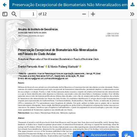
Preservação Excepcional de Biomateriais Não Mineralizados em Fósseis do Clado Avialae