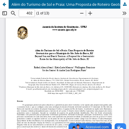
Além do Turismo de Sol e Praia: Uma Proposta de Roteiro Geoturístico para o Município de São João da Barra, RJ