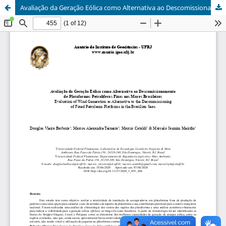
Avaliação da Geração Eólica como Alternativa ao Descomissionamento de Plataformas Petrolíferas Fixas nos Mares Brasileiros