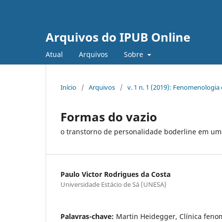
Arquivos do IPUB Online
Atual
Arquivos
Sobre
Início
/
Arquivos
/
v. 1 n. 1 (2019): Fenomenologia e
Formas do vazio
o transtorno de personalidade boderline em u
Paulo Victor Rodrigues da Costa
Universidade Estácio de Sá (UNESA)
Palavras-chave:
Martin Heidegger, Clínica feno