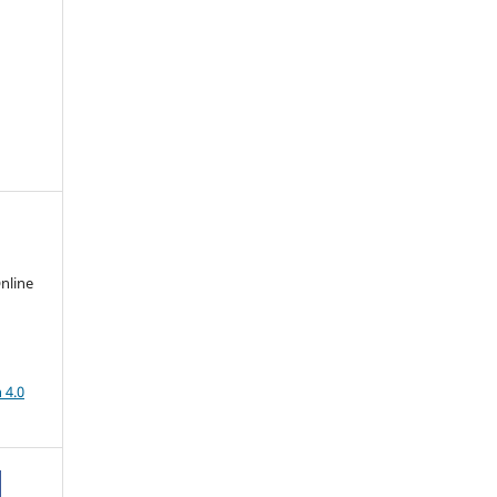
nline
a
 4.0