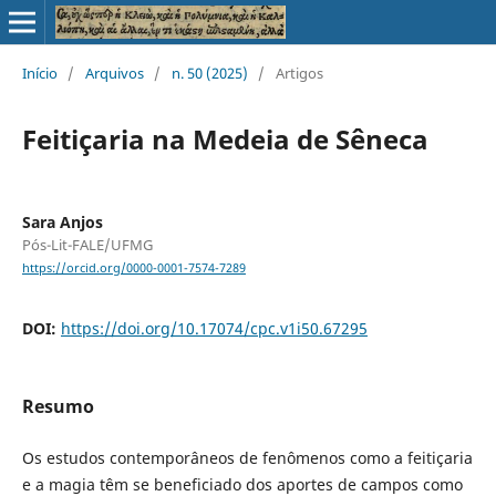
Início
/
Arquivos
/
n. 50 (2025)
/
Artigos
Feitiçaria na Medeia de Sêneca
Sara Anjos
Pós-Lit-FALE/UFMG
https://orcid.org/0000-0001-7574-7289
DOI:
https://doi.org/10.17074/cpc.v1i50.67295
Resumo
Os estudos contemporâneos de fenômenos como a feitiçaria
e a magia têm se beneficiado dos aportes de campos como