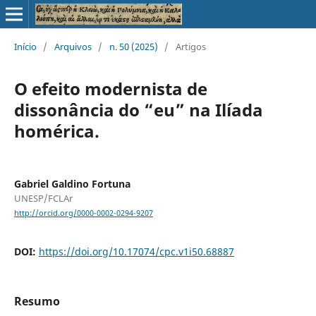
Início
/
Arquivos
/
n. 50 (2025)
/
Artigos
O efeito modernista de
dissonância do “eu” na Ilíada
homérica.
Gabriel Galdino Fortuna
UNESP/FCLAr
http://orcid.org/0000-0002-0294-9207
DOI:
https://doi.org/10.17074/cpc.v1i50.68887
Resumo