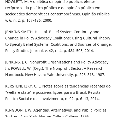
HOWLETT, M. A dialética da opinião pública: efeitos
recíprocos da política pública e da opinião pública em
sociedades democráticas contemporâneas. Opinião Pública,
v. 6, n. 2, p. 167–186, 2000.
JENKINS-SMITH, H. et al. Belief System Continuity and
Change in Policy Advocacy Coalitions: Using Cultural Theory
to Specify Belief Systems, Coalitions, and Sources of Change.
Policy Studies Journal, v. 42, n. 4, p. 484–508, 2014.
JENKINS, J. C. Nonprofit Organizations and Policy Advocacy.
In: POWELL, W. (Org.). The Nonprofit Sector: A Research
Handbook. New Haven: Yale University, p. 296–318, 1987.
KERSTENETZKY, C. L. Notas sobre as tendências recentes do
“welfare state” e possíveis lições para o Brasil. Revista
Política Social e desenvolvimento, n. 02, p. 6–13, 2014.
KINGDON, J. W. Agendas, Alternatives, and Public Policies.
2nd. ed. New York: Harper Collins College, 1995.