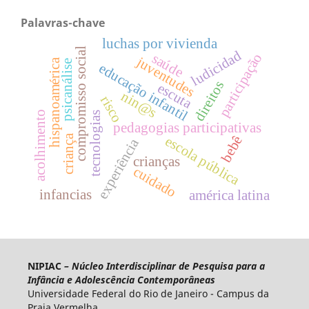
Palavras-chave
luchas por vivienda
compromisso social
ludicidad
participação
saúde
juventudes
hispanoamérica
psicanálise
educação infantil
direitos
escuta
nin@s
risco
acolhimento
tecnologias
pedagogias participativas
criança
bebê
escola pública
experiência
crianças
cuidado
infancias
américa latina
NIPIAC
– Núcleo Interdisciplinar de Pesquisa para a
Infância e Adolescência Contemporâneas
Universidade Federal do Rio de Janeiro - Campus da
Praia Vermelha