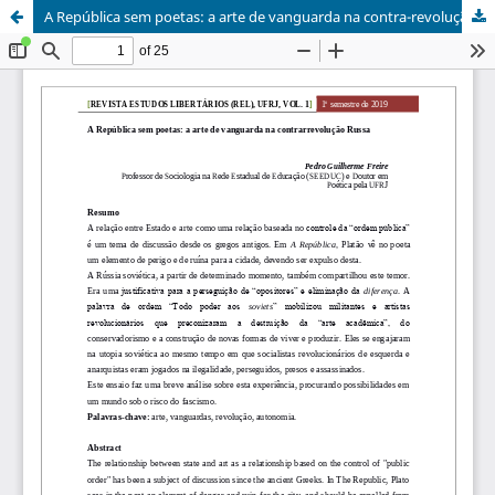
A República sem poetas: a arte de vanguarda na contra-revolução Russa