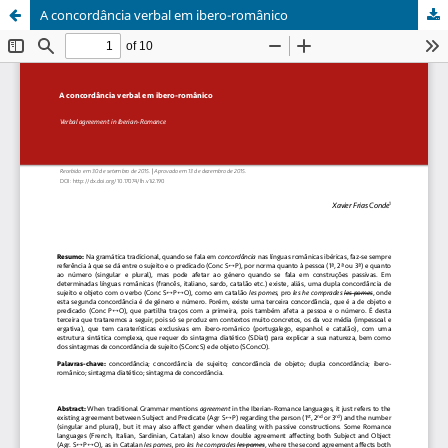
A concordância verbal em ibero-românico