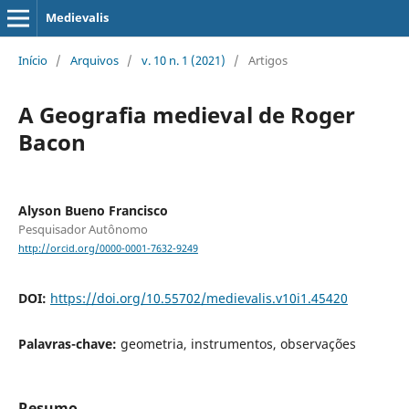
Medievalis
Início
/
Arquivos
/
v. 10 n. 1 (2021)
/
Artigos
A Geografia medieval de Roger
Bacon
Alyson Bueno Francisco
Pesquisador Autônomo
http://orcid.org/0000-0001-7632-9249
DOI:
https://doi.org/10.55702/medievalis.v10i1.45420
Palavras-chave:
geometria, instrumentos, observações
Resumo