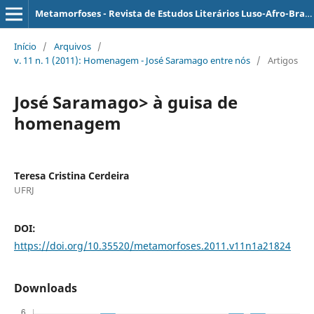
Metamorfoses - Revista de Estudos Literários Luso-Afro-Brasileiros
Início
/
Arquivos
/
v. 11 n. 1 (2011): Homenagem - José Saramago entre nós
/
Artigos
José Saramago> à guisa de
homenagem
Teresa Cristina Cerdeira
UFRJ
DOI:
https://doi.org/10.35520/metamorfoses.2011.v11n1a21824
Downloads