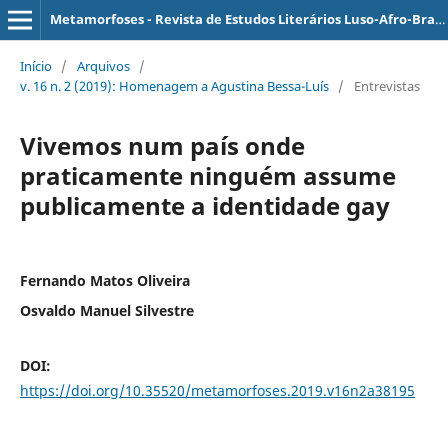
Metamorfoses - Revista de Estudos Literários Luso-Afro-Brasileiros
Início
/
Arquivos
/
v. 16 n. 2 (2019): Homenagem a Agustina Bessa-Luís
/
Entrevistas
Vivemos num país onde
praticamente ninguém assume
publicamente a identidade gay
Fernando Matos Oliveira
Osvaldo Manuel Silvestre
DOI:
https://doi.org/10.35520/metamorfoses.2019.v16n2a38195