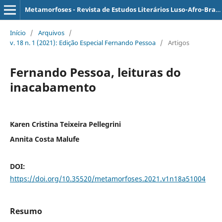
Metamorfoses - Revista de Estudos Literários Luso-Afro-Brasileiros
Início
/
Arquivos
/
v. 18 n. 1 (2021): Edição Especial Fernando Pessoa
/
Artigos
Fernando Pessoa, leituras do
inacabamento
Karen Cristina Teixeira Pellegrini
Annita Costa Malufe
DOI:
https://doi.org/10.35520/metamorfoses.2021.v1n18a51004
Resumo