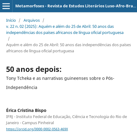
Metamorfoses - Revista de Estudos Literários Luso-Afro-Brasileiros
Início
/
Arquivos
/
v. 22 n. 02 (2025): Aquém e além do 25 de Abril: 50 anos das
independências dos países africanos de língua oficial portuguesa
/
Aquém e além do 25 de Abril: 50 anos das independências dos países
africanos de língua oficial portuguesa
50 anos depois:
Tony Tcheka e as narrativas guineenses sobre o Pós-
Independência
Érica Cristina Bispo
IFRJ - Instituto Federal de Educação, Ciência e Tecnologia do Rio de
Janeiro - Campus Pinheiral
https://orcid.org/0000-0002-0563-469X