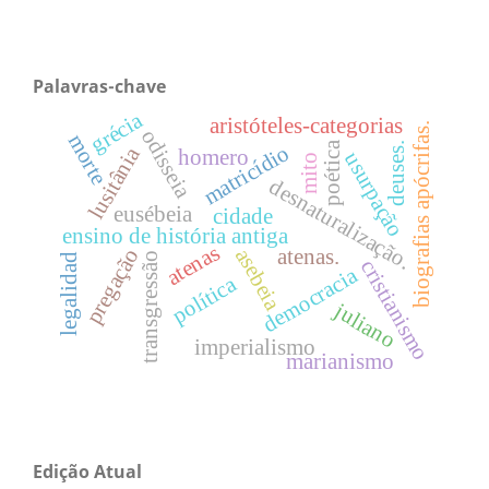
Palavras-chave
grécia
aristóteles-categorias
biografias apócrifas.
odisseia
morte
poética
deuses.
matricídio
lusitânia
homero
usurpação
mito
desnaturalização.
eusébeia
cidade
ensino de história antiga
atenas
pregação
asebeia
atenas.
transgressão
legalidad
cristianismo
democracia
política
juliano
imperialismo
marianismo
Edição Atual