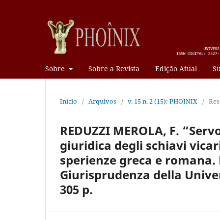
Sobre
Sobre a Revista
Edição Atual
Su
Início
/
Arquivos
/
v. 15 n. 2 (15): PHOINIX
/
Res
REDUZZI MEROLA, F. “Servo 
giuridica degli schiavi vicar
sperienze greca e romana. P
Giurisprudenza della Univer
305 p.