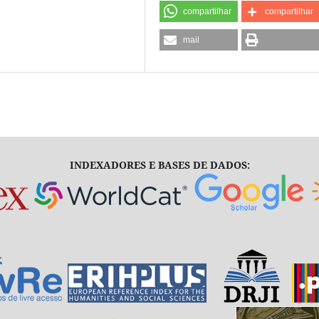
compartilhar
compartilhar
mail
INDEXADORES E BASES DE DADOS: