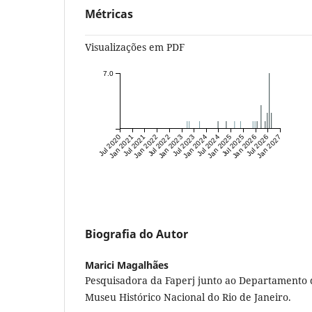
Métricas
Visualizações em PDF
7.0
Jul 2020
Jan 2021
Jul 2021
Jan 2022
Jul 2022
Jan 2023
Jul 2023
Jan 2024
Jul 2024
Jan 2025
Jul 2025
Jan 2026
Jul 2026
Jan 2027
Biografia do Autor
Marici Magalhães
Pesquisadora da Faperj junto ao Departamento
Museu Histórico Nacional do Rio de Janeiro.