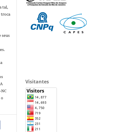
 tal,
 troca
e seus
es.
sa
os
Visitantes
 A
Y-NC
 o