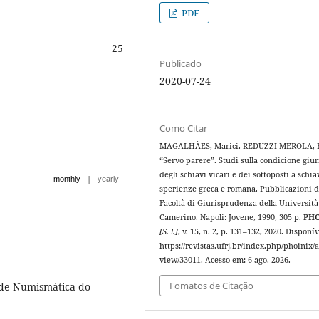
PDF
25
Publicado
2020-07-24
Como Citar
MAGALHÃES, Marici. REDUZZI MEROLA, F
“Servo parere”. Studi sulla condicione giur
degli schiavi vicari e dei sottoposti a schia
|
monthly
yearly
sperienze greca e romana. Pubblicazioni d
Facoltà di Giurisprudenza della Università
Camerino. Napoli: Jovene, 1990, 305 p.
PHO
[S. l.]
, v. 15, n. 2, p. 131–132, 2020. Disponí
https://revistas.ufrj.br/index.php/phoinix/a
view/33011. Acesso em: 6 ago. 2026.
Fomatos de Citação
 de Numismática do