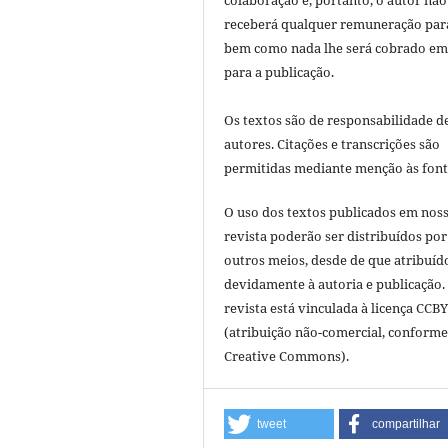
colaboração e, portanto, o autor não
receberá qualquer remuneração para
bem como nada lhe será cobrado em
para a publicação.
Os textos são de responsabilidade d
autores. Citações e transcrições são
permitidas mediante menção às font
O uso dos textos publicados em nos
revista poderão ser distribuídos por
outros meios, desde de que atribuíd
devidamente à autoria e publicação.
revista está vinculada à licença CCB
(atribuição não-comercial, conforme
Creative Commons).
tweet
compartilhar